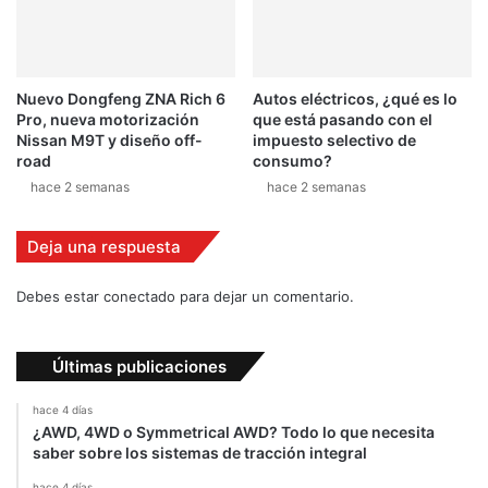
n
i
a
Nuevo Dongfeng ZNA Rich 6
Autos eléctricos, ¿qué es lo
Pro, nueva motorización
que está pasando con el
Nissan M9T y diseño off-
impuesto selectivo de
road
consumo?
hace 2 semanas
hace 2 semanas
Deja una respuesta
Debes estar conectado para dejar un comentario.
Últimas publicaciones
hace 4 días
¿AWD, 4WD o Symmetrical AWD? Todo lo que necesita
saber sobre los sistemas de tracción integral
hace 4 días