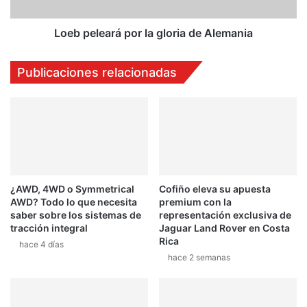
O
e
M
a
O
r
Loeb peleará por la gloria de Alemania
T
á
O
p
Publicaciones relacionadas
R
o
-
r
1
l
2
a
A
g
G
l
O
o
S
r
¿AWD, 4WD o Symmetrical
Cofiño eleva su apuesta
T
i
AWD? Todo lo que necesita
premium con la
O
a
saber sobre los sistemas de
representación exclusiva de
2
d
tracción integral
Jaguar Land Rover en Costa
0
e
Rica
hace 4 días
1
A
hace 2 semanas
2
l
e
m
a