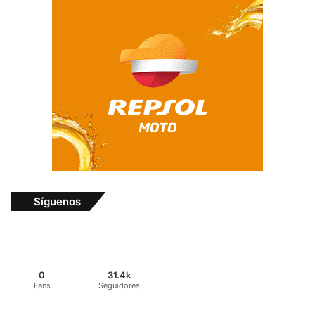
Síguenos
0
31.4k
Fans
Seguidores