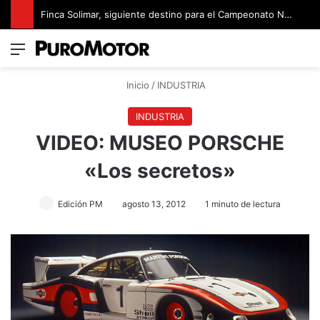
Finca Solimar, siguiente destino para el Campeonato Nacional de Rally
Menú
Switch
B
Inicio
/
INDUSTRIA
INDUSTRIA
VIDEO: MUSEO PORSCHE
«Los secretos»
Edición PM
agosto 13, 2012
1 minuto de lectura