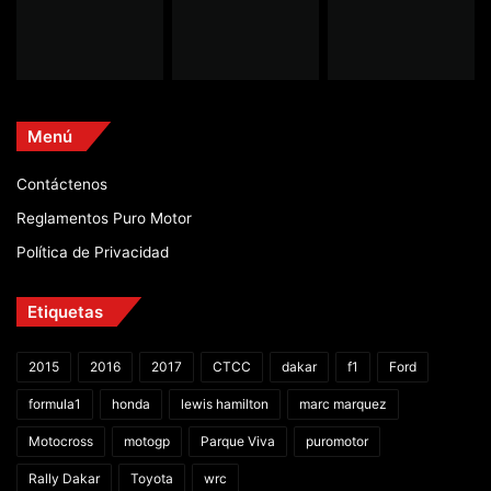
Menú
Contáctenos
Reglamentos Puro Motor
Política de Privacidad
Etiquetas
2015
2016
2017
CTCC
dakar
f1
Ford
formula1
honda
lewis hamilton
marc marquez
Motocross
motogp
Parque Viva
puromotor
Rally Dakar
Toyota
wrc