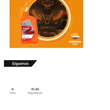
Síguenos
0
31.4k
Fans
Seguidores