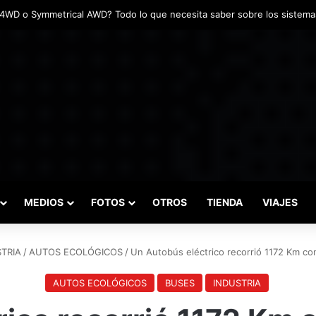
adas marcaron el inicio del Campeonato de Invierno de Kartismo
MEDIOS
FOTOS
OTROS
TIENDA
VIAJES
TRIA
/
AUTOS ECOLÓGICOS
/
Un Autobús eléctrico recorrió 1172 Km co
AUTOS ECOLÓGICOS
BUSES
INDUSTRIA