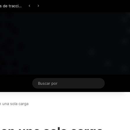
Facebook
X
YouTube
Instagram
TikTok
Acceso
Switch skin
Buscar
por
n una sola carga