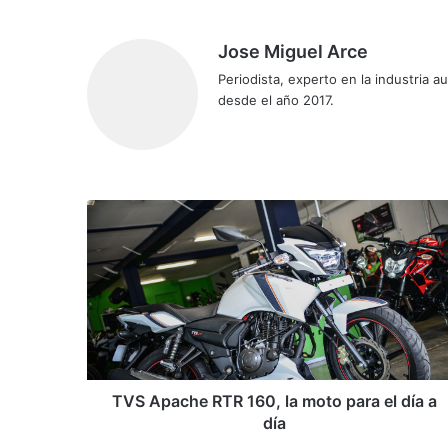
Jose Miguel Arce
Periodista, experto en la industria 
desde el año 2017.
Siti
o
we
b
T
V
S
A
p
a
c
h
e
R
TVS Apache RTR 160, la moto para el día a
T
día
R