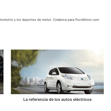
automotriz y los deportes de motor. Colabora para PuroMotor.com
L
a
r
e
f
e
r
e
n
c
La referencia de los autos eléctricos
i
a