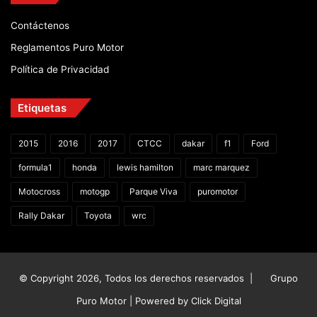
Contáctenos
Reglamentos Puro Motor
Política de Privacidad
Etiquetas
2015
2016
2017
CTCC
dakar
f1
Ford
formula1
honda
lewis hamilton
marc marquez
Motocross
motogp
Parque Viva
puromotor
Rally Dakar
Toyota
wrc
© Copyright 2026, Todos los derechos reservados |
Grupo
Puro Motor | Powered by
Click Digital