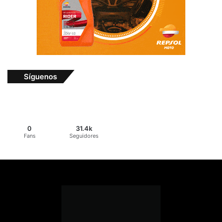
Síguenos
0
31.4k
Fans
Seguidores