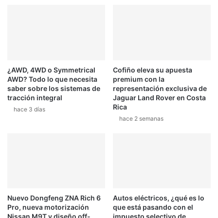
i
n
a
a
a
c
l
u
C
e
C
r
¿AWD, 4WD o Symmetrical
Cofiño eleva su apuesta
A
d
AWD? Todo lo que necesita
premium con la
2
o
saber sobre los sistemas de
representación exclusiva de
0
p
tracción integral
Jaguar Land Rover en Costa
1
o
Rica
hace 3 días
2
r
hace 2 semanas
d
o
s
t
e
m
p
o
Nuevo Dongfeng ZNA Rich 6
Autos eléctricos, ¿qué es lo
r
Pro, nueva motorización
que está pasando con el
a
Nissan M9T y diseño off-
impuesto selectivo de