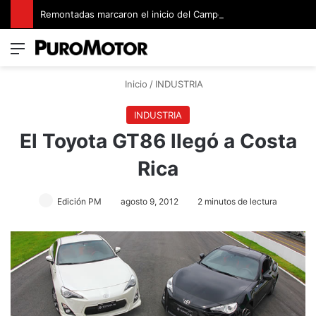
Remontadas marcaron el inicio del Campeonato de Invierno de Kartismo
Menú
Switch
B
Inicio
/
INDUSTRIA
INDUSTRIA
El Toyota GT86 llegó a Costa
Rica
Edición PM
agosto 9, 2012
2 minutos de lectura