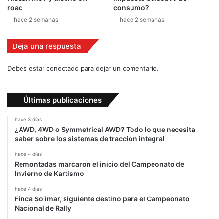
d
road
consumo?
a
hace 2 semanas
hace 2 semanas
s
c
Deja una respuesta
o
n
R
Debes estar conectado para dejar un comentario.
o
s
s
Últimas publicaciones
i
hace 3 días
¿AWD, 4WD o Symmetrical AWD? Todo lo que necesita
saber sobre los sistemas de tracción integral
hace 4 días
Remontadas marcaron el inicio del Campeonato de
Invierno de Kartismo
hace 4 días
Finca Solimar, siguiente destino para el Campeonato
Nacional de Rally