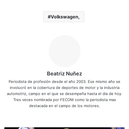
Volkswagen,
Beatriz Nuñez
Periodista de profesión desde el año 2003. Ese mismo año se
involucró en la cobertura de deportes de motor y la industria
automotriz, campo en el que se desempeña hasta el día de hoy.
Tres veces nombrada por FECOM como la periodista mas
destacada en el campo de los motores.
Siti
Fa
X
Yo
Ins
o
ce
uT
tag
we
bo
ub
ra