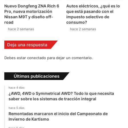
s
Nuevo Dongfeng ZNA Rich 6
Autos eléctricos, ¿qué es lo
t
Pro, nueva motorización
que está pasando con el
a
Nissan M9T y diseño off-
impuesto selectivo de
R
road
consumo?
i
hace 2 semanas
hace 2 semanas
c
a
Deja una respuesta
Debes estar conectado para dejar un comentario.
Últimas publicaciones
hace 4 días
¿AWD, 4WD o Symmetrical AWD? Todo lo que necesita
saber sobre los sistemas de tracción integral
hace 5 días
Remontadas marcaron el inicio del Campeonato de
Invierno de Kartismo