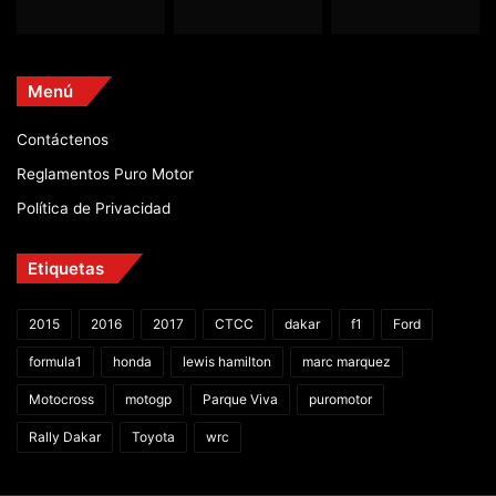
Menú
Contáctenos
Reglamentos Puro Motor
Política de Privacidad
Etiquetas
2015
2016
2017
CTCC
dakar
f1
Ford
formula1
honda
lewis hamilton
marc marquez
Motocross
motogp
Parque Viva
puromotor
Rally Dakar
Toyota
wrc