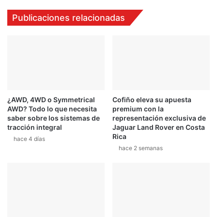
a
V
Publicaciones relacionadas
h
o
i
l
s
k
t
s
o
w
r
a
i
g
a
e
¿AWD, 4WD o Symmetrical
Cofiño eleva su apuesta
"
n
AWD? Todo lo que necesita
premium con la
n
saber sobre los sistemas de
representación exclusiva de
o
tracción integral
Jaguar Land Rover en Costa
a
Rica
hace 4 días
f
hace 2 semanas
e
c
t
a
a
C
o