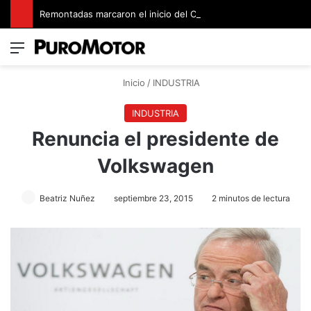
Remontadas marcaron el inicio del Campeonato de Invierno de Kartismo
Menú
Switch
B
Inicio
/
INDUSTRIA
INDUSTRIA
Renuncia el presidente de
Volkswagen
Beatriz Nuñez
septiembre 23, 2015
2 minutos de lectura