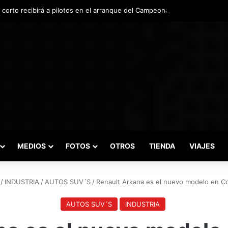
o corto recibirá a pilotos en el arranque del Campeonato Nacional de Inv
MEDIOS
FOTOS
OTROS
TIENDA
VIAJES
/
INDUSTRIA
/
AUTOS SUV´S
/
Renault Arkana es el nuevo modelo en Co
AUTOS SUV´S
INDUSTRIA