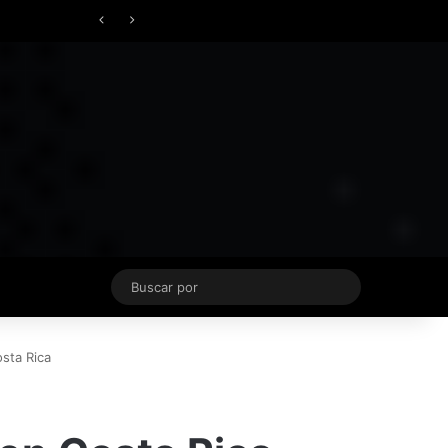
Facebook
X
YouTube
Instagram
TikTok
Acceso
Switch skin
ierno
Buscar
por
sta Rica