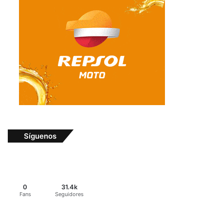
Síguenos
0
31.4k
Fans
Seguidores