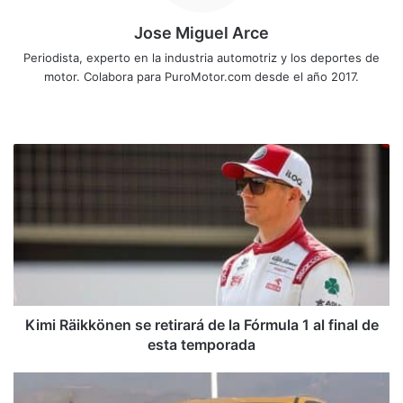
Jose Miguel Arce
Periodista, experto en la industria automotriz y los deportes de
motor. Colabora para PuroMotor.com desde el año 2017.
Sitio
web
Kimi
Räikkönen
se
retirará
de
la
Fórmula
1
al
final
Kimi Räikkönen se retirará de la Fórmula 1 al final de
de
esta temporada
esta
temporada
Xiaomi
ya