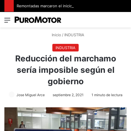
Remontadas marcaron el inicio del Campeonato de Invierno de Kartismo
Menú
Switch
B
Inicio
/
INDUSTRIA
INDUSTRIA
Reducción del marchamo
sería imposible según el
gobierno
Jose Miguel Arce
septiembre 2, 2021
1 minuto de lectura