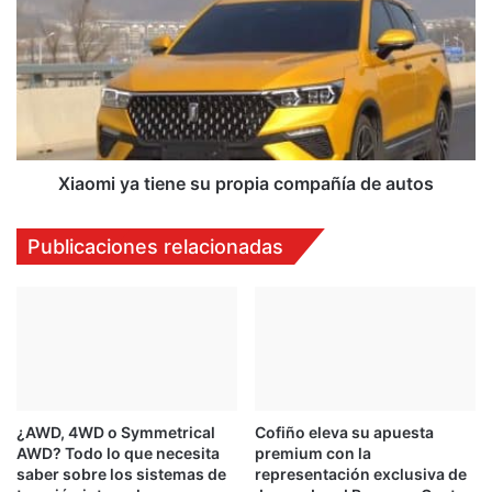
tiene
su
propia
compañía
de
autos
Xiaomi ya tiene su propia compañía de autos
Publicaciones relacionadas
¿AWD, 4WD o Symmetrical
Cofiño eleva su apuesta
AWD? Todo lo que necesita
premium con la
saber sobre los sistemas de
representación exclusiva de