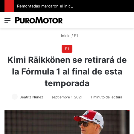
Remontadas marcaron el inicio del Campeonato de Invierno de Kartismo
Menú
Switch
B
Inicio
/
F1
F1
Kimi Räikkönen se retirará de
la Fórmula 1 al final de esta
temporada
Beatriz Nuñez
septiembre 1, 2021
1 minuto de lectura