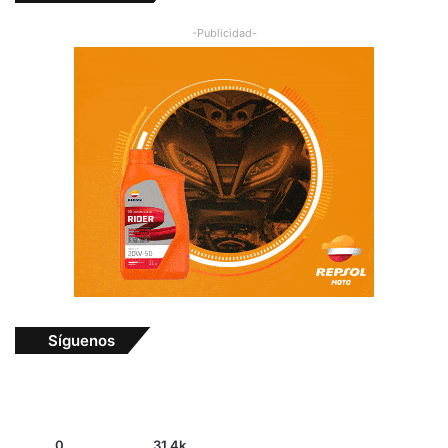
-Publicidad-
Síguenos
0
31.4k