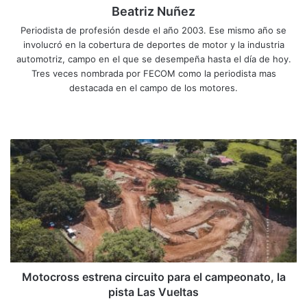
Beatriz Nuñez
Periodista de profesión desde el año 2003. Ese mismo año se
involucró en la cobertura de deportes de motor y la industria
automotriz, campo en el que se desempeña hasta el día de hoy.
Tres veces nombrada por FECOM como la periodista mas
destacada en el campo de los motores.
Sitio
Facebook
X
YouTube
Instagram
web
Motocross
estrena
circuito
para
el
campeonato,
la
pista
Las
Vueltas
Motocross estrena circuito para el campeonato, la
pista Las Vueltas