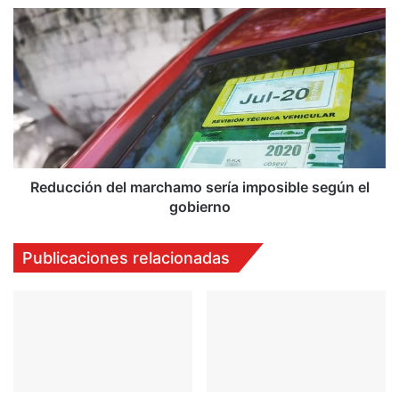
Reducción
del
marchamo
sería
imposible
según
el
gobierno
Reducción del marchamo sería imposible según el
gobierno
Publicaciones relacionadas