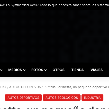
adas marcaron el inicio del Campeonato de Invierno de Kartismo
MEDIOS
FOTOS
OTROS
TIENDA
VIAJES
TRIA
/
AUTOS DEPORTIVOS
/
Puritalia Berlinetta, un pequeño deportivo
AUTOS DEPORTIVOS
AUTOS ECOLÓGICOS
INDUSTRIA