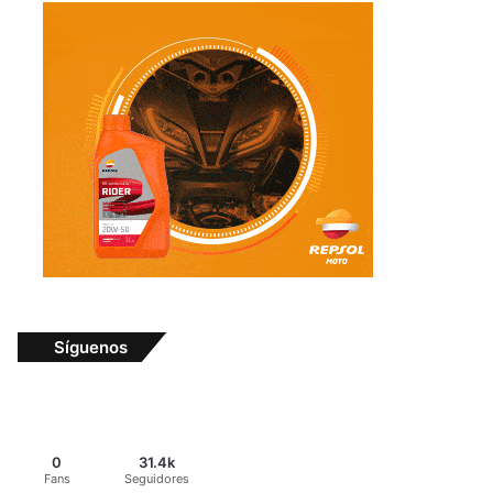
Síguenos
0
31.4k
Fans
Seguidores