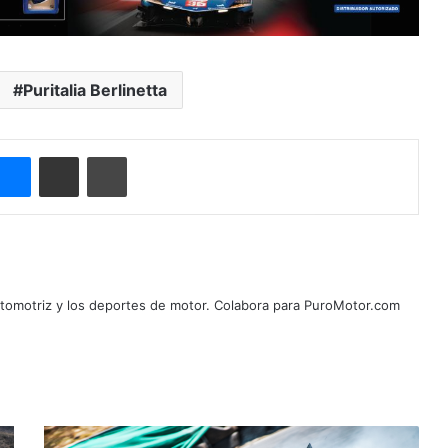
Puritalia Berlinetta
ype
Messenger
Compartir por correo electrónico
Imprimir
automotriz y los deportes de motor. Colabora para PuroMotor.com
El