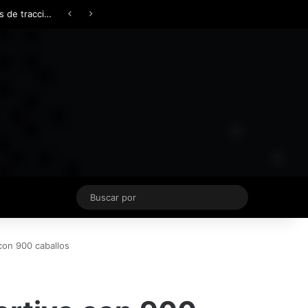
Facebook
X
YouTube
Instagram
TikTok
Acceso
Switch skin
Buscar
por
 con 900 caballos