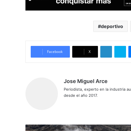
deportivo
LinkedIn
Sk
Facebook
X
Jose Miguel Arce
Periodista, experto en la industria 
desde el año 2017.
Sitio
web
Segunda