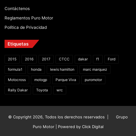
Contáctenos
Reglamentos Puro Motor
Política de Privacidad
Etiquetas
2015
2016
2017
CTCC
dakar
f1
Ford
formula1
honda
lewis hamilton
marc marquez
Motocross
motogp
Parque Viva
puromotor
Rally Dakar
Toyota
wrc
© Copyright 2026, Todos los derechos reservados |
Grupo
Puro Motor | Powered by
Click Digital