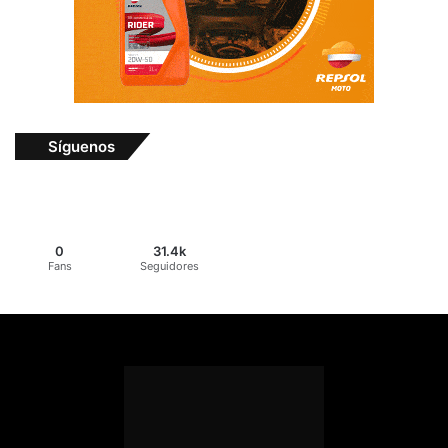
Síguenos
0
31.4k
Fans
Seguidores