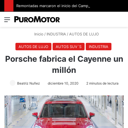
Remontadas marcaron el inicio del Campeonato de Invierno de Kartismo
Menú
Switch
B
Inicio
/
INDUSTRIA
/
AUTOS DE LUJO
AUTOS DE LUJO
AUTOS SUV´S
INDUSTRIA
Porsche fabrica el Cayenne un
millón
Beatriz Nuñez
diciembre 10, 2020
2 minutos de lectura