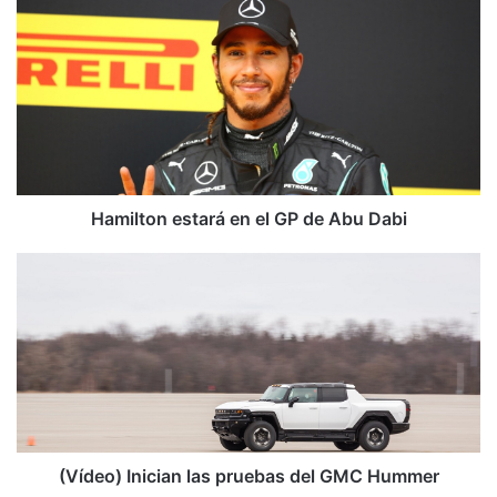
Hamilton
estará
en
el
GP
de
Abu
Dabi
Hamilton estará en el GP de Abu Dabi
(Vídeo)
Inician
las
pruebas
del
GMC
Hummer
(Vídeo) Inician las pruebas del GMC Hummer