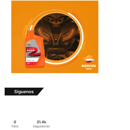
Síguenos
0
31.4k
Fans
Seguidores