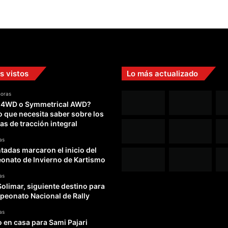
s vistos
Lo más actualizado
horas
 4WD o Symmetrical AWD?
o que necesita saber sobre los
as de tracción integral
as
adas marcaron el inicio del
nato de Invierno de Kartismo
as
Solimar, siguiente destino para
peonato Nacional de Rally
as
o en casa para Sami Pajari