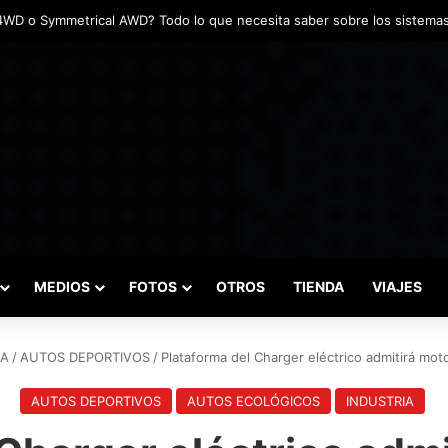
das marcaron el inicio del Campeonato de Invierno de Kartismo
MEDIOS
FOTOS
OTROS
TIENDA
VIAJES
IA
/
AUTOS DEPORTIVOS
/
Plataforma del Charger eléctrico admitirá mo
AUTOS DEPORTIVOS
AUTOS ECOLÓGICOS
INDUSTRIA