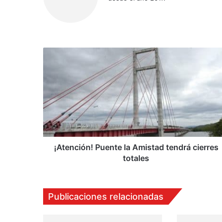
Sitio
web
¡Atención!
Puente
la
Amistad
tendrá
cierres
totales
¡Atención! Puente la Amistad tendrá cierres
totales
Publicaciones relacionadas