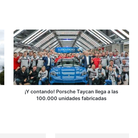
¡Y
contando!
Porsche
Taycan
llega
a
las
100.000
unidades
fabricadas
¡Y contando! Porsche Taycan llega a las
100.000 unidades fabricadas