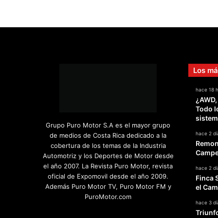
Los má
hace 18 
¿AWD,
Todo l
sistem
Grupo Puro Motor S.A es el mayor grupo
hace 2 dí
de medios de Costa Rica dedicado a la
Remont
cobertura de los temas de la Industria
Campeo
Automotriz y los Deportes de Motor desde
el año 2007. La Revista Puro Motor, revista
hace 2 dí
oficial de Expomovil desde el año 2009.
Finca 
Además Puro Motor TV, Puro Motor FM y
el Cam
PuroMotor.com
hace 3 dí
Triunf
Facebook
X
YouTube
Instagram
TikTok