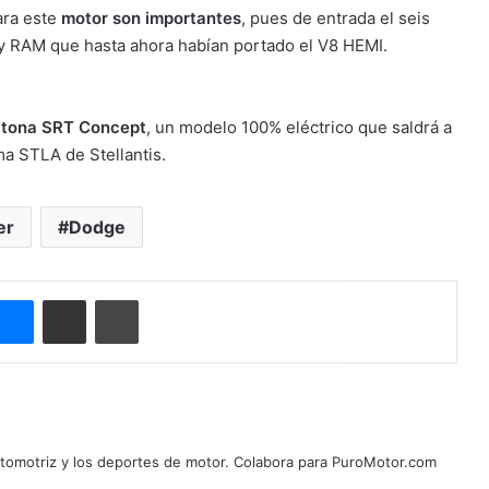
ara este
motor son importantes
, pues de entrada el seis
 y RAM que hasta ahora habían portado el V8 HEMI.
ytona SRT Concept
, un modelo 100% eléctrico que saldrá a
ma STLA de Stellantis.
er
Dodge
ype
Messenger
Compartir por correo electrónico
Imprimir
automotriz y los deportes de motor. Colabora para PuroMotor.com