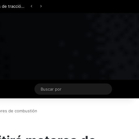
Facebook
X
YouTube
Instagram
TikTok
Acceso
Switch skin
Buscar
por
tores de combustión