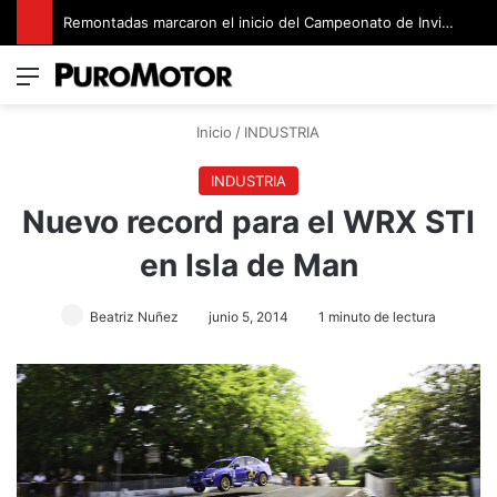
Remontadas marcaron el inicio del Campeonato de Invierno de Kartismo
Menú
Switch
B
Inicio
/
INDUSTRIA
INDUSTRIA
Nuevo record para el WRX STI
en Isla de Man
Beatriz Nuñez
junio 5, 2014
1 minuto de lectura