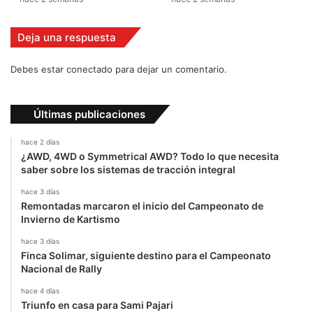
a
l
a
Deja una respuesta
c
a
s
Debes estar conectado para dejar un comentario.
y
p
r
Últimas publicaciones
o
h
hace 2 días
í
¿AWD, 4WD o Symmetrical AWD? Todo lo que necesita
saber sobre los sistemas de tracción integral
b
e
hace 3 días
r
Remontadas marcaron el inicio del Campeonato de
e
Invierno de Kartismo
m
hace 3 días
a
Finca Solimar, siguiente destino para el Campeonato
r
Nacional de Rally
c
a
hace 4 días
c
Triunfo en casa para Sami Pajari