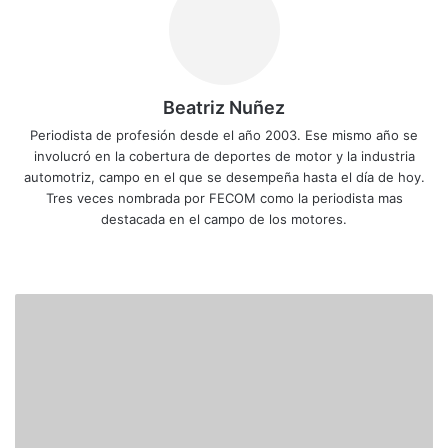
Beatriz Nuñez
Periodista de profesión desde el año 2003. Ese mismo año se
involucró en la cobertura de deportes de motor y la industria
automotriz, campo en el que se desempeña hasta el día de hoy.
Tres veces nombrada por FECOM como la periodista mas
destacada en el campo de los motores.
Siti
Fa
X
Yo
Ins
o
ce
uT
tag
we
bo
ub
ra
K
b
ok
e
m
u
b
i
c
a
s