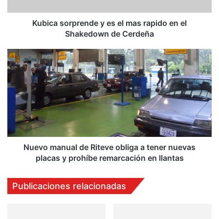
o
r
p
Kubica sorprende y es el mas rapido en el
r
Shakedown de Cerdeña
e
n
N
d
u
e
e
y
v
e
o
s
m
e
a
l
n
m
u
a
a
Nuevo manual de Riteve obliga a tener nuevas
s
l
placas y prohíbe remarcación en llantas
r
d
a
e
Publicaciones relacionadas
p
R
i
i
d
t
o
e