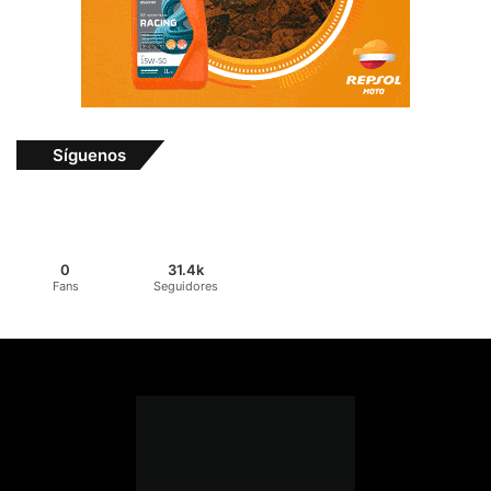
Síguenos
0
31.4k
Fans
Seguidores