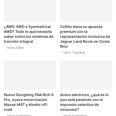
e
v
n
e
e
o
l
b
S
¿AWD, 4WD o Symmetrical
Cofiño eleva su apuesta
l
AWD? Todo lo que necesita
premium con la
h
i
saber sobre los sistemas de
representación exclusiva de
a
g
tracción integral
Jaguar Land Rover en Costa
k
a
Rica
hace 2 días
e
a
hace 1 semana
d
t
o
e
w
n
n
e
d
r
e
n
C
u
e
e
Nuevo Dongfeng ZNA Rich 6
Autos eléctricos, ¿qué es lo
r
v
Pro, nueva motorización
que está pasando con el
d
a
Nissan M9T y diseño off-
impuesto selectivo de
e
s
road
consumo?
ñ
p
hace 2 semanas
hace 2 semanas