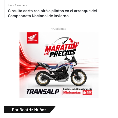
i
hace 1 semana
ó
Circuito corto recibirá a pilotos en el arranque del
n
Campeonato Nacional de Invierno
e
n
-Publicidad-
l
l
a
n
t
a
s
Por Beatriz Nuñez