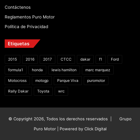
Contáctenos
Reglamentos Puro Motor
Política de Privacidad
Etiquetas
2015
2016
2017
CTCC
dakar
f1
Ford
formula1
honda
lewis hamilton
marc marquez
Motocross
motogp
Parque Viva
puromotor
Rally Dakar
Toyota
wrc
© Copyright 2026, Todos los derechos reservados |
Grupo
Puro Motor | Powered by
Click Digital