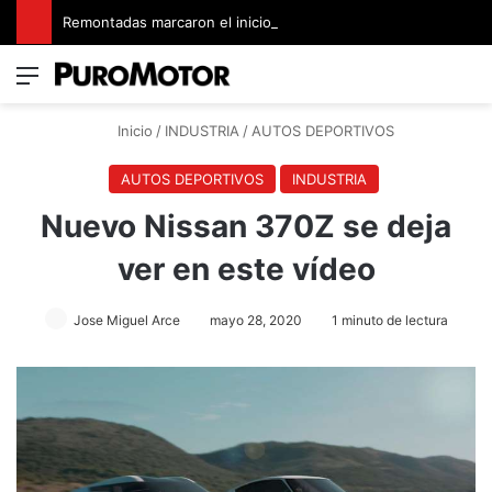
Remontadas marcaron el inicio del Campeonato de Invierno de Kartismo
Menú
Switch
B
Inicio
/
INDUSTRIA
/
AUTOS DEPORTIVOS
AUTOS DEPORTIVOS
INDUSTRIA
Nuevo Nissan 370Z se deja
ver en este vídeo
Jose Miguel Arce
mayo 28, 2020
1 minuto de lectura