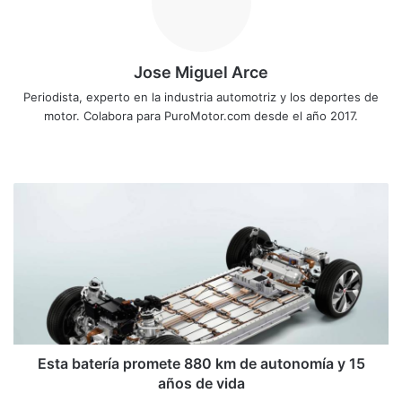
Jose Miguel Arce
Periodista, experto en la industria automotriz y los deportes de
motor. Colabora para PuroMotor.com desde el año 2017.
Sitio
web
Esta
batería
promete
880
km
de
autonomía
y
15
años
Esta batería promete 880 km de autonomía y 15
de
años de vida
vida