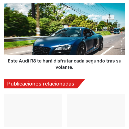
Este
Audi
R8
te
hará
disfrutar
cada
segundo
tras
su
Este Audi R8 te hará disfrutar cada segundo tras su
volante.
volante.
Publicaciones relacionadas