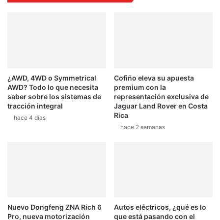
n
v
S
e
p
r
a
t
i
r
e
¿AWD, 4WD o Symmetrical
Cofiño eleva su apuesta
l
AWD? Todo lo que necesita
premium con la
E
saber sobre los sistemas de
representación exclusiva de
u
tracción integral
Jaguar Land Rover en Costa
r
Rica
hace 4 días
o
hace 2 semanas
p
e
o
d
e
R
a
l
Nuevo Dongfeng ZNA Rich 6
Autos eléctricos, ¿qué es lo
l
Pro, nueva motorización
que está pasando con el