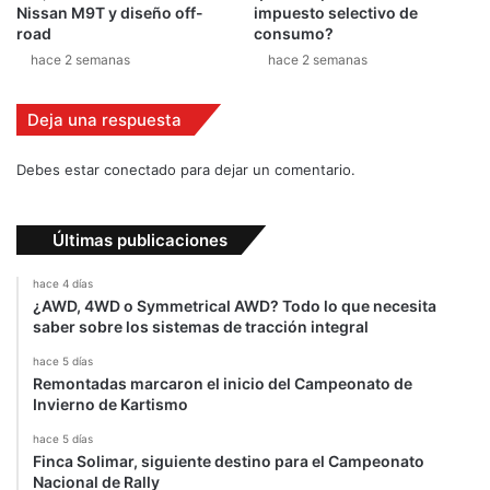
y
Nissan M9T y diseño off-
impuesto selectivo de
C
road
consumo?
r
hace 2 semanas
hace 2 semanas
o
s
Deja una respuesta
s
e
n
Debes estar conectado para dejar un comentario.
M
u
n
Últimas publicaciones
d
i
hace 4 días
a
¿AWD, 4WD o Symmetrical AWD? Todo lo que necesita
saber sobre los sistemas de tracción integral
l
hace 5 días
Remontadas marcaron el inicio del Campeonato de
Invierno de Kartismo
hace 5 días
Finca Solimar, siguiente destino para el Campeonato
Nacional de Rally