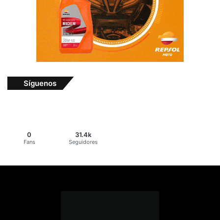
Síguenos
0
31.4k
Fans
Seguidores