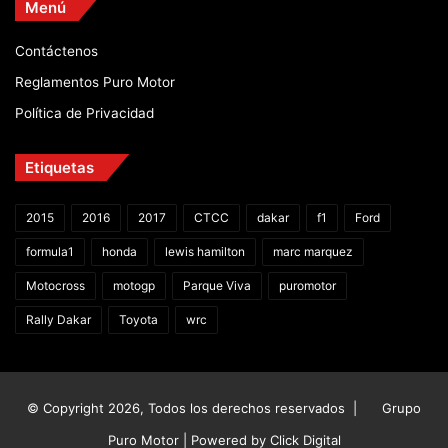
Menú
Contáctenos
Reglamentos Puro Motor
Política de Privacidad
Etiquetas
2015
2016
2017
CTCC
dakar
f1
Ford
formula1
honda
lewis hamilton
marc marquez
Motocross
motogp
Parque Viva
puromotor
Rally Dakar
Toyota
wrc
© Copyright 2026, Todos los derechos reservados |
Grupo
Puro Motor | Powered by
Click Digital