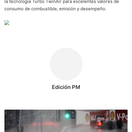
la tecnología Turbo TwinAir para excelentes valores de
consumo de combustible, emisión y desempeño.
Edición PM
Siti
o
we
L
b
a
l
l