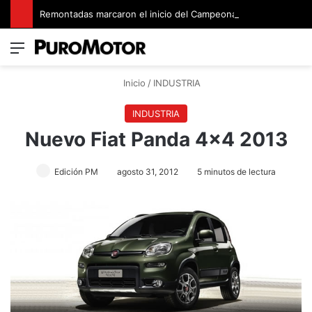
Remontadas marcaron el inicio del Campeonato de Invierno de Kartismo
Menú
Switch
B
Inicio
/
INDUSTRIA
INDUSTRIA
Nuevo Fiat Panda 4×4 2013
Edición PM
agosto 31, 2012
5 minutos de lectura