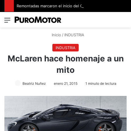
Remontadas marcaron el inicio del Campeonato de Invierno de Kartismo
Menú
Switch
B
Inicio
/
INDUSTRIA
INDUSTRIA
McLaren hace homenaje a un
mito
Beatriz Nuñez
enero 21, 2015
1 minuto de lectura