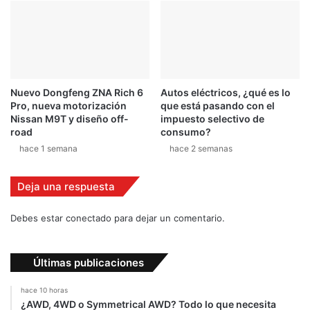
d
e
l
a
ñ
o
Nuevo Dongfeng ZNA Rich 6
Autos eléctricos, ¿qué es lo
a
Pro, nueva motorización
que está pasando con el
n
Nissan M9T y diseño off-
impuesto selectivo de
t
road
consumo?
e
hace 1 semana
hace 2 semanas
r
i
Deja una respuesta
o
r
Debes estar conectado para dejar un comentario.
Últimas publicaciones
hace 10 horas
¿AWD, 4WD o Symmetrical AWD? Todo lo que necesita