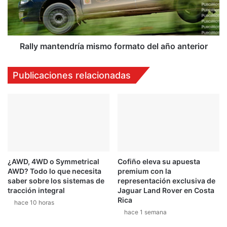
p
m
o
a
r
n
a
t
d
e
Rally mantendría mismo formato del año anterior
a
n
M
d
Publicaciones relacionadas
o
r
t
í
o
a
G
m
P
i
2
s
0
m
1
o
¿AWD, 4WD o Symmetrical
Cofiño eleva su apuesta
5
f
AWD? Todo lo que necesita
premium con la
o
saber sobre los sistemas de
representación exclusiva de
r
tracción integral
Jaguar Land Rover en Costa
m
Rica
hace 10 horas
a
hace 1 semana
t
o