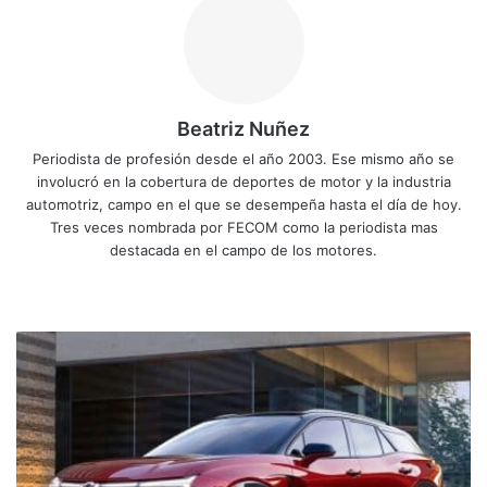
Beatriz Nuñez
Periodista de profesión desde el año 2003. Ese mismo año se
involucró en la cobertura de deportes de motor y la industria
automotriz, campo en el que se desempeña hasta el día de hoy.
Tres veces nombrada por FECOM como la periodista mas
destacada en el campo de los motores.
Sitio
Facebook
X
YouTube
Instagram
web
Así
es
el
nuevo
Chevrolet
Blazer
Eléctrico