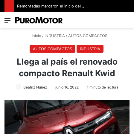
Remontadas marcaron el inicio del Campeonato de Invierno de Kartismo
Menú
Switch
B
Inicio
/
INDUSTRIA
/
AUTOS COMPACTOS
AUTOS COMPACTOS
INDUSTRIA
Llega al país el renovado
compacto Renault Kwid
Beatriz Nuñez
junio 16, 2022
1 minuto de lectura