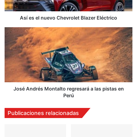
Así es el nuevo Chevrolet Blazer Eléctrico
José
Andrés
Montalto
regresará
a
las
pistas
en
Perú
José Andrés Montalto regresará a las pistas en
Perú
Publicaciones relacionadas