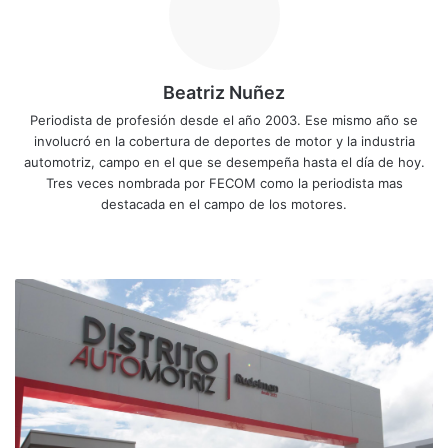
Beatriz Nuñez
Periodista de profesión desde el año 2003. Ese mismo año se
involucró en la cobertura de deportes de motor y la industria
automotriz, campo en el que se desempeña hasta el día de hoy.
Tres veces nombrada por FECOM como la periodista mas
destacada en el campo de los motores.
Siti
Fa
X
Yo
Ins
o
ce
uT
tag
we
bo
ub
ra
S
b
ok
e
m
u
z
u
k
i
o
b