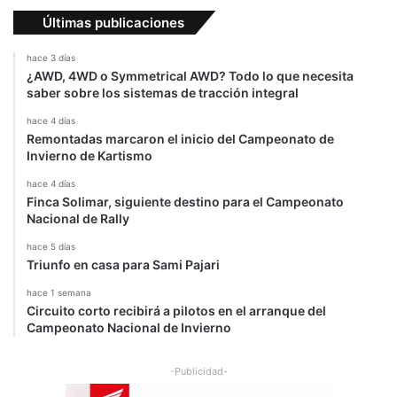
t
Últimas publicaciones
o
s
hace 3 días
v
¿AWD, 4WD o Symmetrical AWD? Todo lo que necesita
o
saber sobre los sistemas de tracción integral
l
hace 4 días
a
Remontadas marcaron el inicio del Campeonato de
d
Invierno de Kartismo
o
r
hace 4 días
Finca Solimar, siguiente destino para el Campeonato
e
Nacional de Rally
s
hace 5 días
Triunfo en casa para Sami Pajari
hace 1 semana
Circuito corto recibirá a pilotos en el arranque del
Campeonato Nacional de Invierno
-Publicidad-