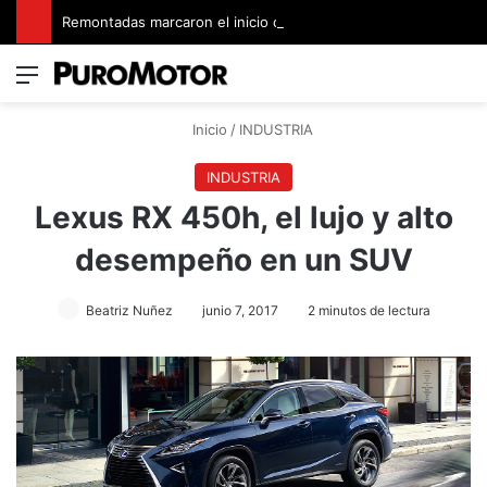
Remontadas marcaron el inicio del Campeonato de Invierno de Kartismo
Menú
Switch
B
Inicio
/
INDUSTRIA
INDUSTRIA
Lexus RX 450h, el lujo y alto
desempeño en un SUV
Beatriz Nuñez
junio 7, 2017
2 minutos de lectura