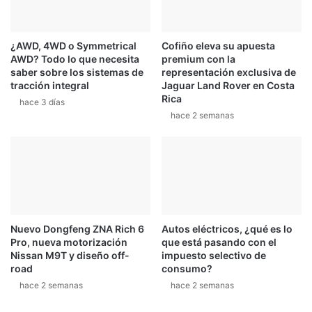
A
p
z
t
u
e
¿AWD, 4WD o Symmetrical
Cofiño eleva su apuesta
l
r
AWD? Todo lo que necesita
premium con la
o
saber sobre los sistemas de
representación exclusiva de
p
tracción integral
Jaguar Land Rover en Costa
a
Rica
hace 3 días
r
hace 2 semanas
a
c
o
m
p
e
t
i
Nuevo Dongfeng ZNA Rich 6
Autos eléctricos, ¿qué es lo
r
Pro, nueva motorización
que está pasando con el
c
Nissan M9T y diseño off-
impuesto selectivo de
o
road
consumo?
n
hace 2 semanas
hace 2 semanas
a
u