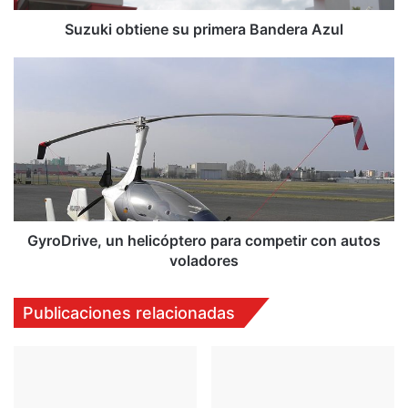
t
i
Suzuki obtiene su primera Bandera Azul
e
n
G
e
y
s
r
u
o
p
D
r
r
i
i
m
v
e
e
r
,
GyroDrive, un helicóptero para competir con autos
a
u
voladores
B
n
a
h
Publicaciones relacionadas
n
e
d
l
e
i
r
c
a
ó