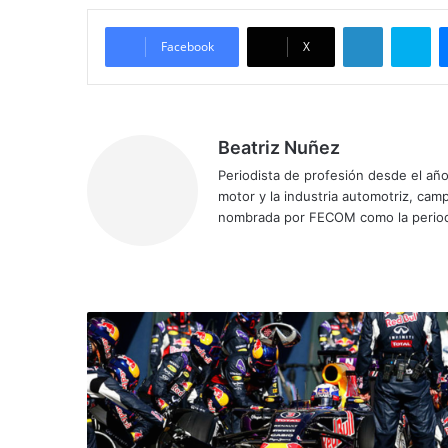
LinkedIn
Skype
Facebook
X
Beatriz Nuñez
Periodista de profesión desde el añ
motor y la industria automotriz, ca
nombrada por FECOM como la period
Siti
Fa
X
Yo
Ins
o
ce
uT
tag
we
bo
ub
ra
b
ok
e
m
R
e
d
B
u
l
l