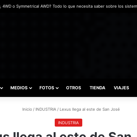
tadas marcaron el inicio del Campeonato de Invierno de Kartismo
MEDIOS
FOTOS
OTROS
TIENDA
VIAJES
Inicio
/
INDUSTRIA
/
Lexus llega al este de San José
INDUSTRIA
s llega al este de San