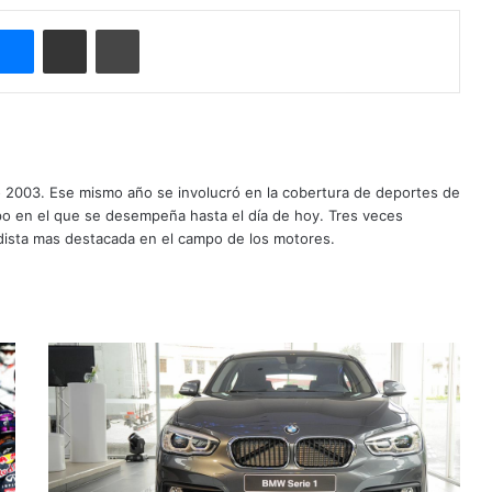
Messenger
Compartir por correo electrónico
Imprimir
o 2003. Ese mismo año se involucró en la cobertura de deportes de
mpo en el que se desempeña hasta el día de hoy. Tres veces
ista mas destacada en el campo de los motores.
B
M
W
S
e
r
i