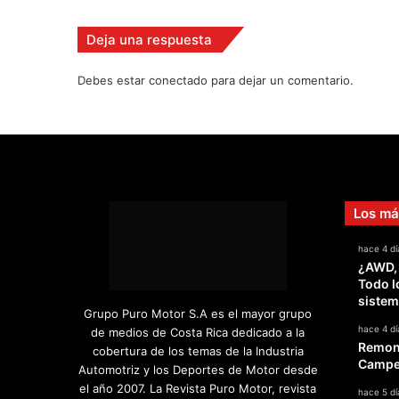
z
a
Deja una respuesta
r
m
Debes estar conectado para dejar un comentario.
o
t
o
r
e
s
F
Los má
e
r
hace 4 dí
r
¿AWD,
a
Todo l
r
sistem
i
Grupo Puro Motor S.A es el mayor grupo
e
hace 4 dí
de medios de Costa Rica dedicado a la
Remont
n
cobertura de los temas de la Industria
Campeo
2
Automotriz y los Deportes de Motor desde
0
el año 2007. La Revista Puro Motor, revista
hace 5 dí