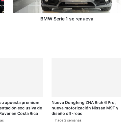
e
1
s
BMW Serie 1 se renueva
e
r
e
n
u
e
v
a
 su apuesta premium
Nuevo Dongfeng ZNA Rich 6 Pro,
entación exclusiva de
nueva motorización Nissan M9T y
Rover en Costa Rica
diseño off-road
as
hace 2 semanas