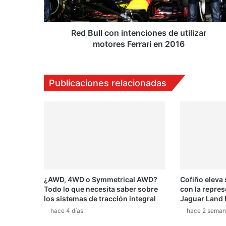
c
o
n
Red Bull con intenciones de utilizar
i
motores Ferrari en 2016
n
t
e
Publicaciones relacionadas
n
c
i
o
n
e
s
d
e
¿AWD, 4WD o Symmetrical AWD?
Cofiño eleva
u
Todo lo que necesita saber sobre
con la repres
t
los sistemas de tracción integral
Jaguar Land 
i
hace 4 días
hace 2 seman
l
i