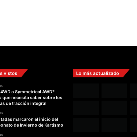
s vistos
Lo más actualizado
as
 4WD o Symmetrical AWD?
o que necesita saber sobre los
as de tracción integral
as
adas marcaron el inicio del
nato de Invierno de Kartismo
as