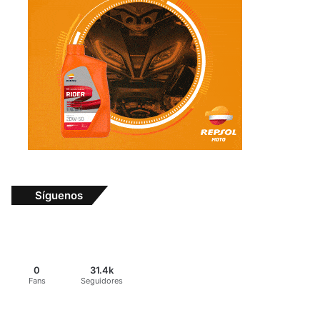
Síguenos
0
31.4k
Fans
Seguidores