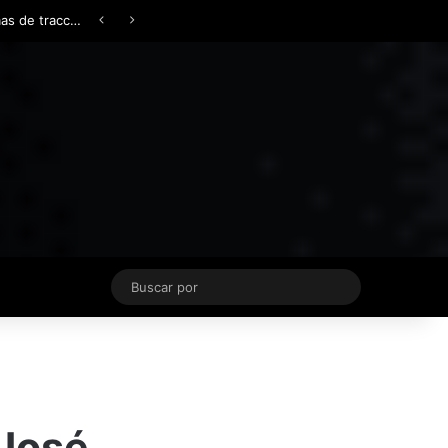
Facebook
X
YouTube
Instagram
TikTok
Acceso
Switch skin
Buscar
por
 José