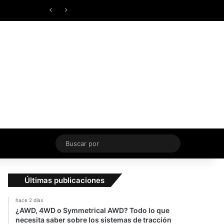
Facebook
X
YouTube
Instagram
TikTok
Acceso
Switch skin
vierno
Buscar
por
Últimas publicaciones
hace 2 días
¿AWD, 4WD o Symmetrical AWD? Todo lo que
necesita saber sobre los sistemas de tracción