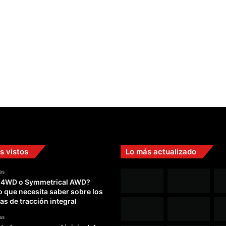
s vistos
Lo más actualizado
as
 4WD o Symmetrical AWD?
o que necesita saber sobre los
as de tracción integral
as