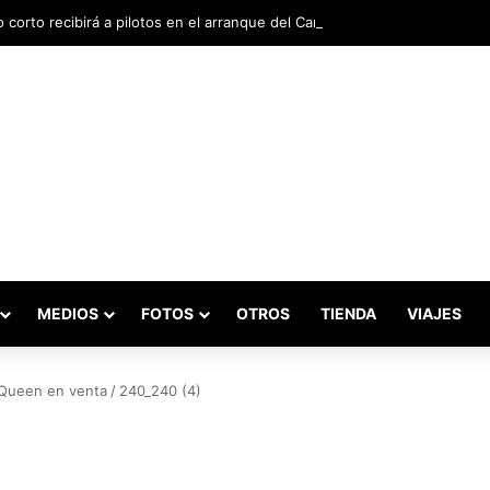
o corto recibirá a pilotos en el arranque del Campeonato Nacional de In
MEDIOS
FOTOS
OTROS
TIENDA
VIAJES
cQueen en venta
/
240_240 (4)