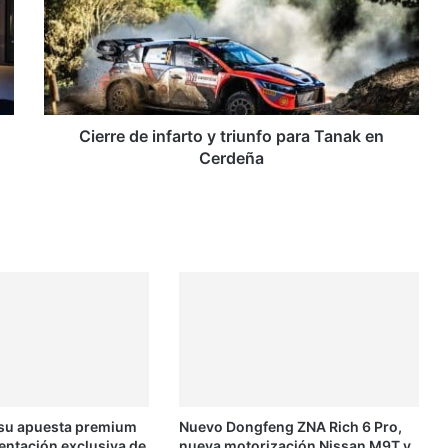
y
triunfo
para
Tanak
en
Cerdeña
Cierre de infarto y triunfo para Tanak en
Cerdeña
 su apuesta premium
Nuevo Dongfeng ZNA Rich 6 Pro,
entación exclusiva de
nueva motorización Nissan M9T y