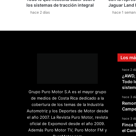
los sistemas de tracción integral
Jaguar Land 
hace 2 días
hace 1 seman
Los má
hace 2 dí
¿AWD,
Todo l
sistem
Grupo Puro Motor S.A es el mayor grupo
hace 3 dí
de medios de Costa Rica dedicado a la
Remont
cobertura de los temas de la Industria
Campeo
Automotriz y los Deportes de Motor desde
el año 2007. La Revista Puro Motor, revista
hace 3 dí
oficial de Expomovil desde el año 2009.
Finca 
Además Puro Motor TV, Puro Motor FM y
el Cam