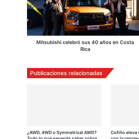
40
años
en
Costa
Rica
Mitsubishi celebró sus 40 años en Costa
Rica
Publicaciones relacionadas
¿AWD, 4WD o Symmetrical AWD?
Cofiño eleva
Todo lo que necesita saber sobre
con la repres