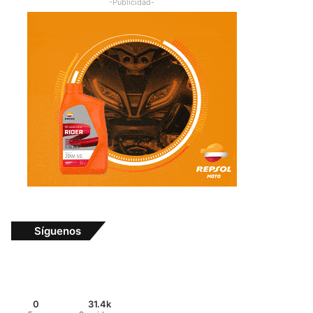
-Publicidad-
Síguenos
0
31.4k