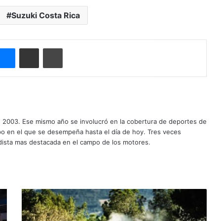
Suzuki Costa Rica
ype
Messenger
Compartir por correo electrónico
Imprimir
o 2003. Ese mismo año se involucró en la cobertura de deportes de
mpo en el que se desempeña hasta el día de hoy. Tres veces
ista mas destacada en el campo de los motores.
Cierre
de
infarto