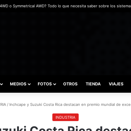
adas marcaron el inicio del Campeonato de Invierno de Kartismo
MEDIOS
FOTOS
OTROS
TIENDA
VIAJES
RIA
/
Inchcape y Suzuki Costa Rica destacan en premio mundial de excel
INDUSTRIA
uzuki Costa Rica desta