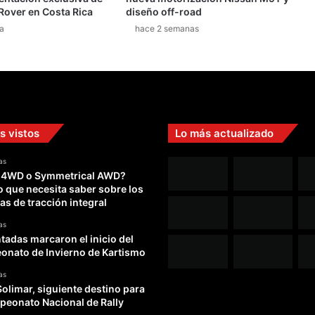
Rover en Costa Rica
diseño off-road
a
hace 2 semanas
s vistos
Lo más actualizado
as
 4WD o Symmetrical AWD?
o que necesita saber sobre los
as de tracción integral
as
adas marcaron el inicio del
nato de Invierno de Kartismo
as
Solimar, siguiente destino para
peonato Nacional de Rally