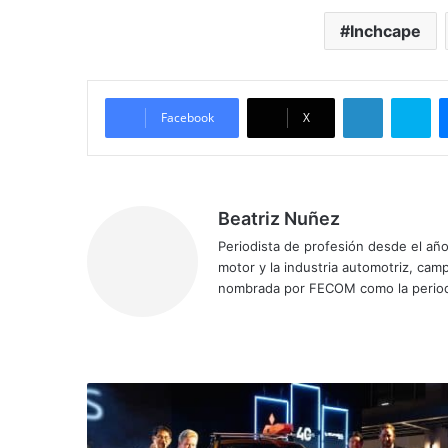
Inchcape
LinkedIn
Sk
Facebook
X
Beatriz Nuñez
Periodista de profesión desde el añ
motor y la industria automotriz, ca
nombrada por FECOM como la period
Sitio
Facebook
X
YouTube
Instagram
web
Mitsubishi
celebró
sus