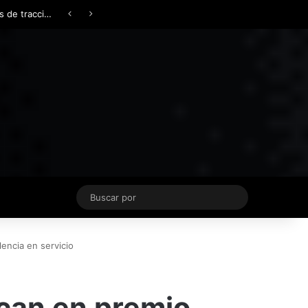
Facebook
X
YouTube
Instagram
TikTok
Acceso
Switch skin
Buscar
por
encia en servicio
can en premio