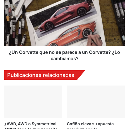
Corvette
que
no
se
parece
a
un
Corvette?
¿Lo
¿Un Corvette que no se parece a un Corvette? ¿Lo
cambiamos?
cambiamos?
Publicaciones relacionadas
¿AWD, 4WD o Symmetrical
Cofiño eleva su apuesta