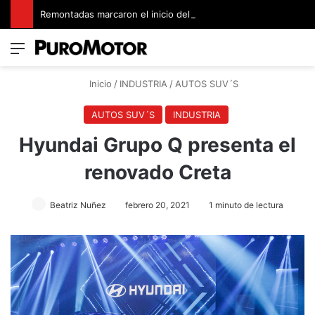
Remontadas marcaron el inicio del Campeonato de Invierno de Kartismo
Menú
Switch
B
Inicio
/
INDUSTRIA
/
AUTOS SUV´S
AUTOS SUV´S
INDUSTRIA
Hyundai Grupo Q presenta el
renovado Creta
Beatriz Nuñez
febrero 20, 2021
1 minuto de lectura