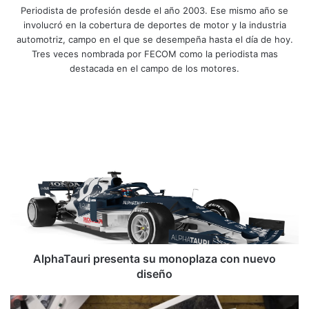
Periodista de profesión desde el año 2003. Ese mismo año se
involucró en la cobertura de deportes de motor y la industria
automotriz, campo en el que se desempeña hasta el día de hoy.
Tres veces nombrada por FECOM como la periodista mas
destacada en el campo de los motores.
Sitio
Facebook
X
YouTube
Instagram
web
AlphaTauri
presenta
su
monoplaza
con
nuevo
diseño
AlphaTauri presenta su monoplaza con nuevo
diseño
¿Un