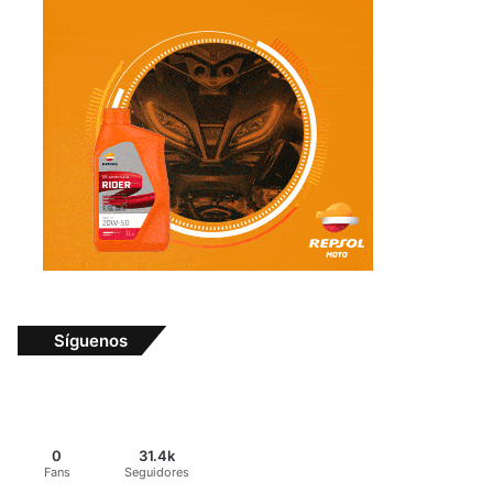
Síguenos
0
31.4k
Fans
Seguidores