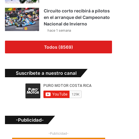
Circuito corto recibirá a pilotos
en el arranque del Campeonato
Nacional de Invierno
hace 1 semana
Todos (8569)
Suscríbete a nuestro canal
-Publicidad-
-Publicidad-