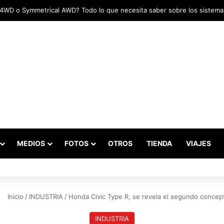
adas marcaron el inicio del Campeonato de Invierno de Kartismo
MEDIOS
FOTOS
OTROS
TIENDA
VIAJES
Inicio
/
INDUSTRIA
/
Honda Civic Type R, se revela el segundo concep
INDUSTRIA