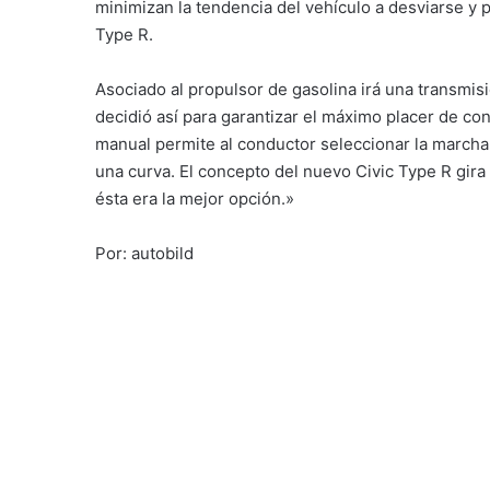
una curva. El concepto del nuevo Civic Type R gira 
ésta era la mejor opción.»
Por: autobild
LinkedIn
Skype
Facebook
X
Beatriz Nuñez
Periodista de profesión desde el añ
motor y la industria automotriz, ca
nombrada por FECOM como la period