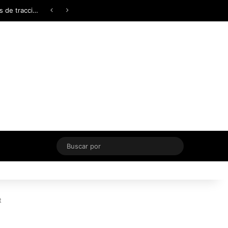
Facebook
X
YouTube
Instagram
TikTok
Acceso
Switch skin
Buscar
por
t