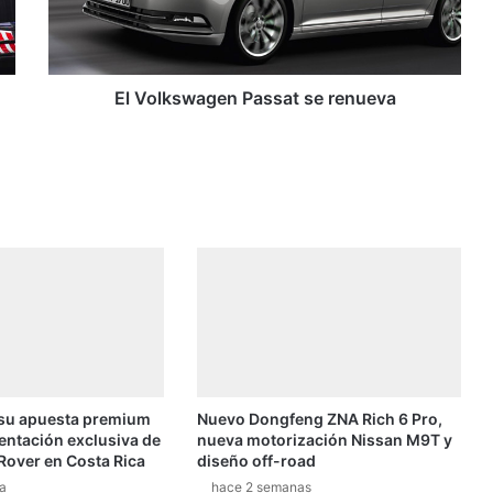
s
e
r
e
n
 su apuesta premium
Nuevo Dongfeng ZNA Rich 6 Pro,
u
entación exclusiva de
nueva motorización Nissan M9T y
e
Rover en Costa Rica
diseño off-road
v
a
hace 2 semanas
a