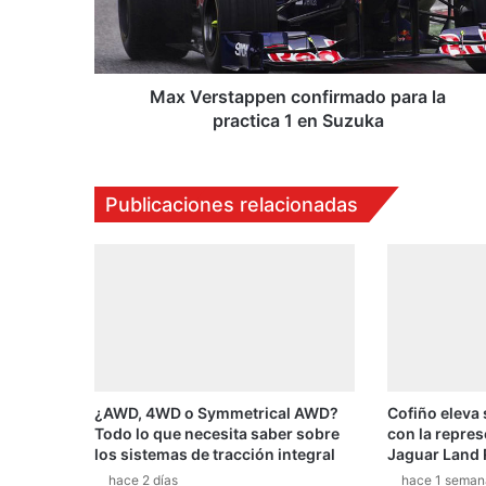
r
m
a
d
o
¿AWD, 4WD o Symmetrical AWD?
Cofiño eleva
p
Todo lo que necesita saber sobre
con la repres
a
los sistemas de tracción integral
Jaguar Land 
r
hace 2 días
hace 1 seman
a
l
a
p
Deja una respuesta
r
a
Debes estar conectado para dejar un comentario.
c
t
i
c
a
1
e