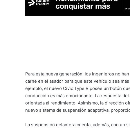
Para esta nueva generación, los ingenieros no han 
carne en el asador para que este vehículo sea más
ejemplo, el nuevo Civic Type R posee un botón que
conducción es más emocionante. La respuesta del m
orientada al rendimiento. Asimismo, la dirección of
nuevo sistema de suspensión adaptativa, proporcio
La suspensión delantera cuenta, además, con un s
minimizan la tendencia del vehículo a desviarse y 
Type R.
Asociado al propulsor de gasolina irá una transmis
decidió así para garantizar el máximo placer de co
manual permite al conductor seleccionar la marcha 