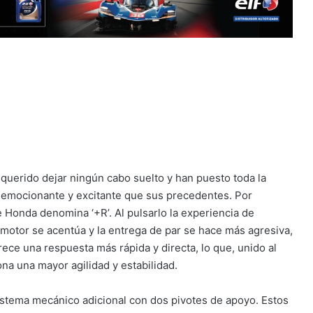
querido dejar ningún cabo suelto y han puesto toda la
 emocionante y excitante que sus precedentes. Por
 Honda denomina ‘+R’. Al pulsarlo la experiencia de
otor se acentúa y la entrega de par se hace más agresiva,
rece una respuesta más rápida y directa, lo que, unido al
na una mayor agilidad y estabilidad.
istema mecánico adicional con dos pivotes de apoyo. Estos
permiten al conductor sacar el máximo partido del Civic
ión manual de seis velocidades. El equipo de desarrollo lo
nducción. Tal como explica Suehiro Hasshi: «La transmisión
que desee, por ejemplo, de quinta a tercera al entrar en