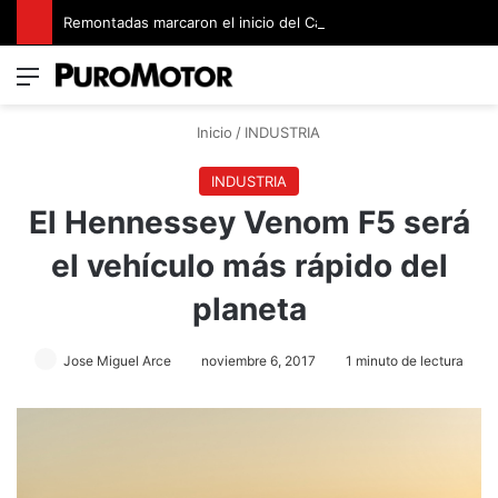
Remontadas marcaron el inicio del Campeonato de Invierno de Kartismo
Menú
Switch
B
Inicio
/
INDUSTRIA
INDUSTRIA
El Hennessey Venom F5 será
el vehículo más rápido del
planeta
Jose Miguel Arce
noviembre 6, 2017
1 minuto de lectura