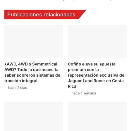
e
e
l
b
Publicaciones relacionadas
t
r
í
i
t
d
u
a
l
d
o
e
f
s
u
q
¿AWD, 4WD o Symmetrical
Cofiño eleva su apuesta
e
u
AWD? Todo lo que necesita
premium con la
p
e
saber sobre los sistemas de
representación exclusiva de
a
q
tracción integral
Jaguar Land Rover en Costa
r
u
Rica
hace 2 días
a
e
hace 1 semana
F
r
o
r
n
á
s
n
e
t
c
e