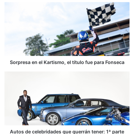
we
S
b
o
r
p
r
e
s
a
e
n
Sorpresa en el Kartismo, el título fue para Fonseca
e
l
A
K
u
a
t
r
o
t
s
i
d
s
e
m
c
o
e
,
l
Autos de celebridades que querrán tener: 1ª parte