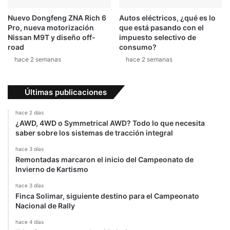
a
n
e
Nuevo Dongfeng ZNA Rich 6
Autos eléctricos, ¿qué es lo
r
Pro, nueva motorización
que está pasando con el
:
Nissan M9T y diseño off-
impuesto selectivo de
1
road
consumo?
ª
hace 2 semanas
hace 2 semanas
p
a
r
Últimas publicaciones
t
e
hace 2 días
¿AWD, 4WD o Symmetrical AWD? Todo lo que necesita
saber sobre los sistemas de tracción integral
hace 3 días
Remontadas marcaron el inicio del Campeonato de
Invierno de Kartismo
hace 3 días
Finca Solimar, siguiente destino para el Campeonato
Nacional de Rally
hace 4 días