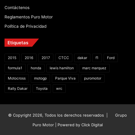
Contáctenos
Reglamentos Puro Motor
Política de Privacidad
Etiquetas
2015
2016
2017
CTCC
dakar
f1
Ford
formula1
honda
lewis hamilton
marc marquez
Motocross
motogp
Parque Viva
puromotor
Rally Dakar
Toyota
wrc
© Copyright 2026, Todos los derechos reservados |
Grupo
Puro Motor | Powered by
Click Digital