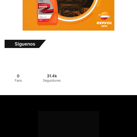
Síguenos
0
31.4k
Fans
Seguidores