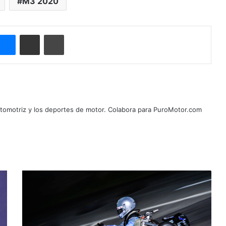
M3 2020
Messenger
Compartir por correo electrónico
Imprimir
automotriz y los deportes de motor. Colabora para PuroMotor.com
P
i
l
o
t