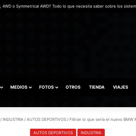
tadas marcaron el inicio del Campeonato de Invierno de Kartismo
MEDIOS
FOTOS
OTROS
TIENDA
VIAJES
/
INDUSTRIA
/
AUTOS DEPORTIVOS
/
Filtran lo que sería el nuevo BMW
AUTOS DEPORTIVOS
INDUSTRIA