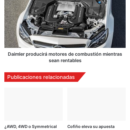
producirá
motores
de
combustión
mientras
sean
rentables
Daimler producirá motores de combustión mientras
sean rentables
Publicaciones relacionadas
¿AWD, 4WD o Symmetrical
Cofiño eleva su apuesta