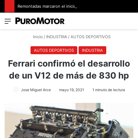
Remontadas marcaron el inicio del Campeonato de Invierno de Kartismo
Menú
Switch
B
Inicio
/
INDUSTRIA
/
AUTOS DEPORTIVOS
AUTOS DEPORTIVOS
INDUSTRIA
Ferrari confirmó el desarrollo
de un V12 de más de 830 hp
Jose Miguel Arce
mayo 19, 2021
1 minuto de lectura