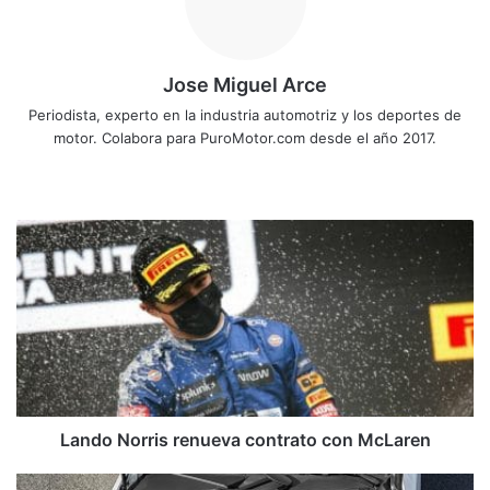
Jose Miguel Arce
Periodista, experto en la industria automotriz y los deportes de
motor. Colabora para PuroMotor.com desde el año 2017.
Sitio
web
Lando
Norris
renueva
contrato
con
McLaren
Lando Norris renueva contrato con McLaren
Daimler