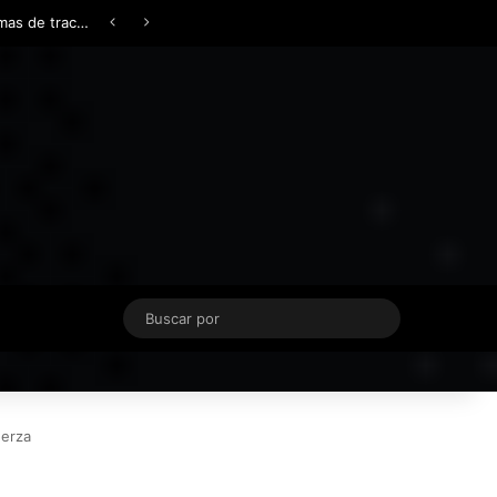
Facebook
X
YouTube
Instagram
TikTok
Acceso
Switch skin
Buscar
por
uerza