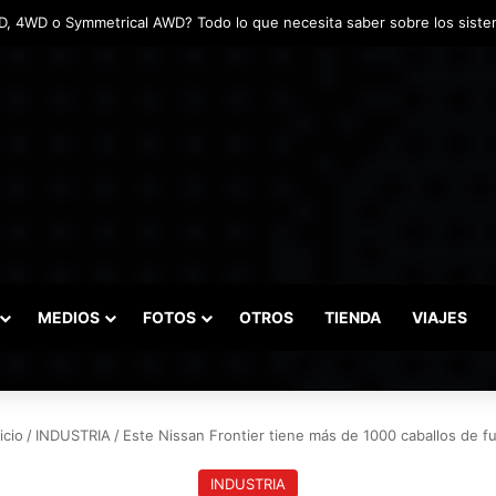
ntadas marcaron el inicio del Campeonato de Invierno de Kartismo
MEDIOS
FOTOS
OTROS
TIENDA
VIAJES
icio
/
INDUSTRIA
/
Este Nissan Frontier tiene más de 1000 caballos de f
INDUSTRIA