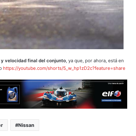
y velocidad final del conjunto
, ya que, por ahora, está en
eo
https://youtube.com/shorts/5_w_hp1zD2c?feature=share
er
Nissan