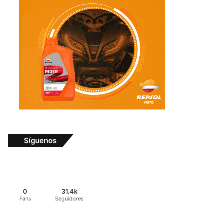
Síguenos
0
31.4k
Fans
Seguidores