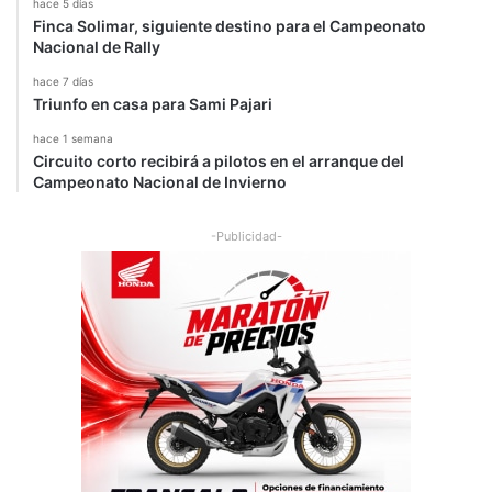
o
hace 5 días
Finca Solimar, siguiente destino para el Campeonato
Nacional de Rally
hace 7 días
Triunfo en casa para Sami Pajari
hace 1 semana
Circuito corto recibirá a pilotos en el arranque del
Campeonato Nacional de Invierno
-Publicidad-