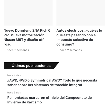
u
r
b
o
i
-
s
A
h
e
i
n
Nuevo Dongfeng ZNA Rich 6
Autos eléctricos, ¿qué es lo
a
C
Pro, nueva motorización
que está pasando con el
r
r
Nissan M9T y diseño off-
impuesto selectivo de
r
o
road
consumo?
e
s
hace 2 semanas
hace 2 semanas
s
s
t
C
a
o
Últimas publicaciones
d
u
o
n
hace 4 días
e
t
¿AWD, 4WD o Symmetrical AWD? Todo lo que necesita
n
r
saber sobre los sistemas de tracción integral
T
y
hace 5 días
o
Remontadas marcaron el inicio del Campeonato de
k
Invierno de Kartismo
i