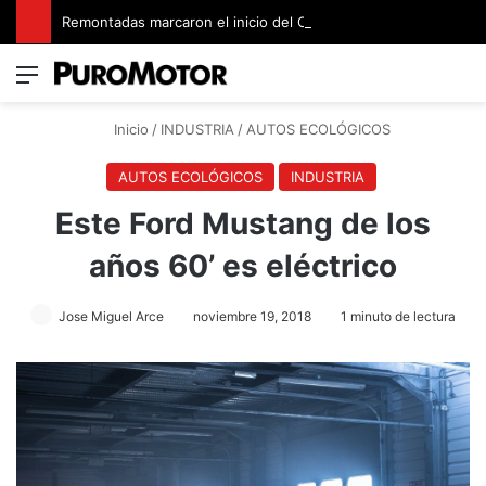
Remontadas marcaron el inicio del Campeonato de Invierno de Kartismo
Menú
Switch
B
Inicio
/
INDUSTRIA
/
AUTOS ECOLÓGICOS
AUTOS ECOLÓGICOS
INDUSTRIA
Este Ford Mustang de los
años 60’ es eléctrico
Jose Miguel Arce
noviembre 19, 2018
1 minuto de lectura