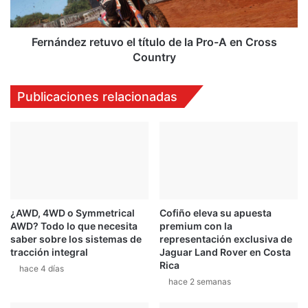
z
e
a
z
R
r
Fernández retuvo el título de la Pro-A en Cross
e
e
Country
n
t
a
u
Publicaciones relacionadas
u
v
l
o
t
e
-
l
N
t
i
í
s
t
s
u
a
¿AWD, 4WD o Symmetrical
Cofiño eleva su apuesta
l
AWD? Todo lo que necesita
premium con la
n
o
saber sobre los sistemas de
representación exclusiva de
-
d
tracción integral
Jaguar Land Rover en Costa
M
e
Rica
hace 4 días
i
l
hace 2 semanas
t
a
s
P