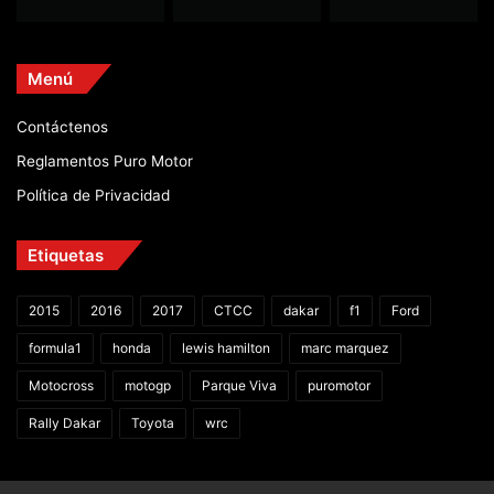
Menú
Contáctenos
Reglamentos Puro Motor
Política de Privacidad
Etiquetas
2015
2016
2017
CTCC
dakar
f1
Ford
formula1
honda
lewis hamilton
marc marquez
Motocross
motogp
Parque Viva
puromotor
Rally Dakar
Toyota
wrc