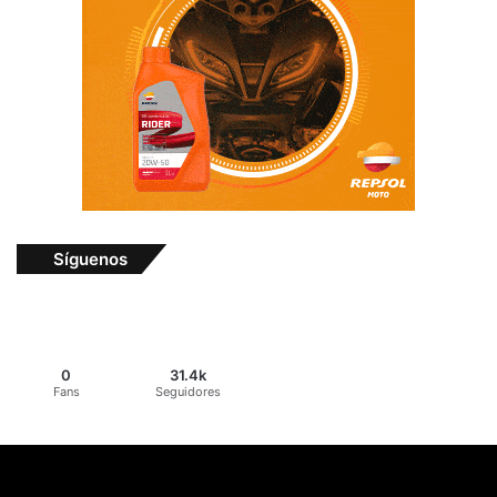
Síguenos
0
31.4k
Fans
Seguidores