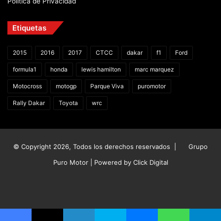
Política de Privacidad
Etiquetas
2015
2016
2017
CTCC
dakar
f1
Ford
formula1
honda
lewis hamilton
marc marquez
Motocross
motogp
Parque Viva
puromotor
Rally Dakar
Toyota
wrc
© Copyright 2026, Todos los derechos reservados |
Grupo
Puro Motor | Powered by
Click Digital
Facebook
X
YouTube
Instagram
TikTok