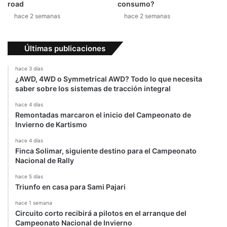
E
road
consumo?
X
hace 2 semanas
hace 2 semanas
D
r
i
Últimas publicaciones
v
i
hace 3 días
n
¿AWD, 4WD o Symmetrical AWD? Todo lo que necesita
g
saber sobre los sistemas de tracción integral
A
hace 4 días
c
Remontadas marcaron el inicio del Campeonato de
a
Invierno de Kartismo
d
e
hace 4 días
Finca Solimar, siguiente destino para el Campeonato
m
Nacional de Rally
y
.
hace 5 días
Triunfo en casa para Sami Pajari
hace 1 semana
Circuito corto recibirá a pilotos en el arranque del
Campeonato Nacional de Invierno