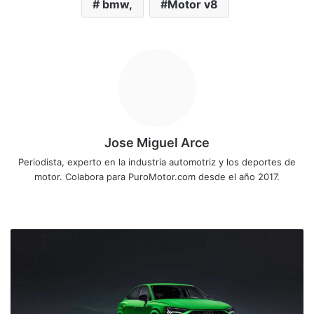
bmw,
Motor v8
Jose Miguel Arce
Periodista, experto en la industria automotriz y los deportes de
motor. Colabora para PuroMotor.com desde el año 2017.
Siti
o
we
E
b
l
i
m
p
o