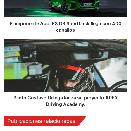
n
e
n
t
El imponente Audi RS Q3 Sportback llega con 400
e
caballos
A
u
P
d
i
i
l
R
o
S
t
Q
o
3
G
S
u
p
s
o
t
Piloto Gustavo Ortega lanza su proyecto APEX
r
a
Driving Academy.
t
v
b
o
Publicaciones relacionadas
a
O
c
r