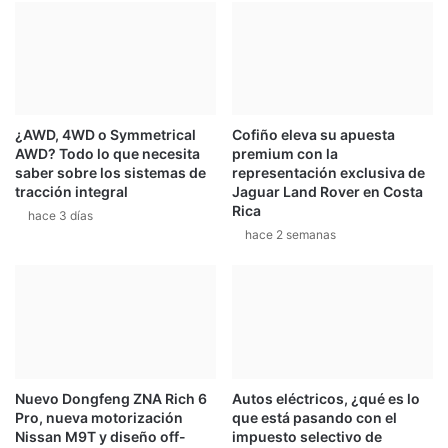
k
t
l
e
l
g
e
a
g
l
a
a
c
¿AWD, 4WD o Symmetrical
Cofiño eleva su apuesta
n
AWD? Todo lo que necesita
premium con la
o
z
saber sobre los sistemas de
representación exclusiva de
n
a
tracción integral
Jaguar Land Rover en Costa
4
s
Rica
hace 3 días
0
u
hace 2 semanas
0
p
c
r
a
o
b
y
a
e
l
c
l
t
o
o
Nuevo Dongfeng ZNA Rich 6
Autos eléctricos, ¿qué es lo
s
A
Pro, nueva motorización
que está pasando con el
P
Nissan M9T y diseño off-
impuesto selectivo de