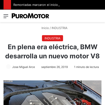
Remontadas marcaron el inicio del Campeonato de Invierno de Kartismo
Menú
Switch
B
Inicio
/
INDUSTRIA
INDUSTRIA
En plena era eléctrica, BMW
desarrolla un nuevo motor V8
Jose Miguel Arce
septiembre 26, 2019
1 minuto de lectura