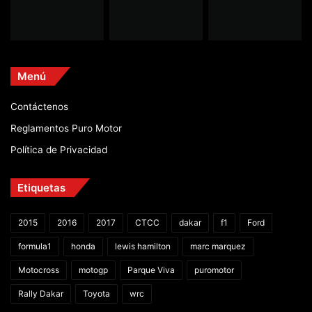
Menú
Contáctenos
Reglamentos Puro Motor
Política de Privacidad
Etiquetas
2015
2016
2017
CTCC
dakar
f1
Ford
formula1
honda
lewis hamilton
marc marquez
Motocross
motogp
Parque Viva
puromotor
Rally Dakar
Toyota
wrc