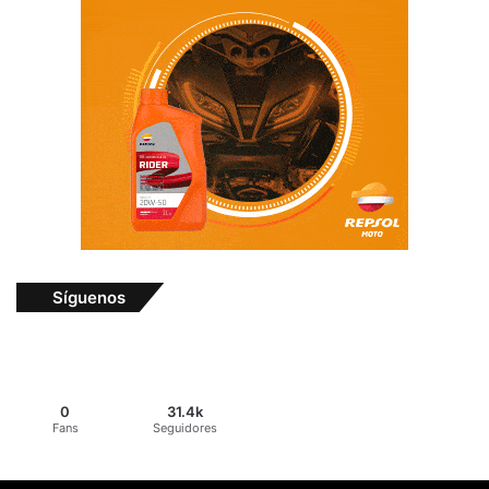
Síguenos
0
31.4k
Fans
Seguidores