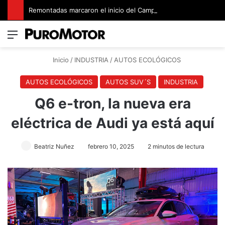
Remontadas marcaron el inicio del Campeonato de Invierno de Kartismo
Menú
Switch
B
Inicio
/
INDUSTRIA
/
AUTOS ECOLÓGICOS
AUTOS ECOLÓGICOS
AUTOS SUV´S
INDUSTRIA
Q6 e-tron, la nueva era
eléctrica de Audi ya está aquí
Beatriz Nuñez
febrero 10, 2025
2 minutos de lectura