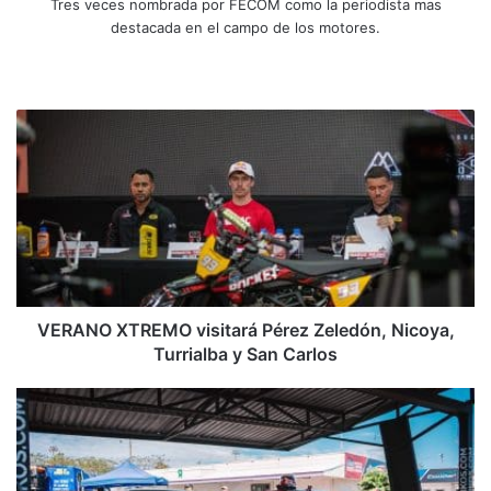
Tres veces nombrada por FECOM como la periodista mas
destacada en el campo de los motores.
Sitio
Facebook
X
YouTube
Instagram
web
VERANO
XTREMO
visitará
Pérez
Zeledón,
Nicoya,
Turrialba
y
San
Carlos
VERANO XTREMO visitará Pérez Zeledón, Nicoya,
Turrialba y San Carlos
La
aceptación
del
CRRL
cada