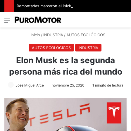
Remontadas marcaron el inicio del Campeonato de Invierno de Kartismo
Menú
Switch
B
Inicio
/
INDUSTRIA
/
AUTOS ECOLÓGICOS
AUTOS ECOLÓGICOS
INDUSTRIA
Elon Musk es la segunda
persona más rica del mundo
Jose Miguel Arce
noviembre 25, 2020
1 minuto de lectura