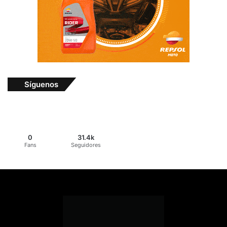
Síguenos
0
31.4k
Fans
Seguidores