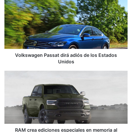
Passat
dirá
adiós
de
los
Estados
Unidos
Volkswagen Passat dirá adiós de los Estados
Unidos
RAM
crea
ediciones
especiales
en
memoria
al
servicio
militar
RAM crea ediciones especiales en memoria al