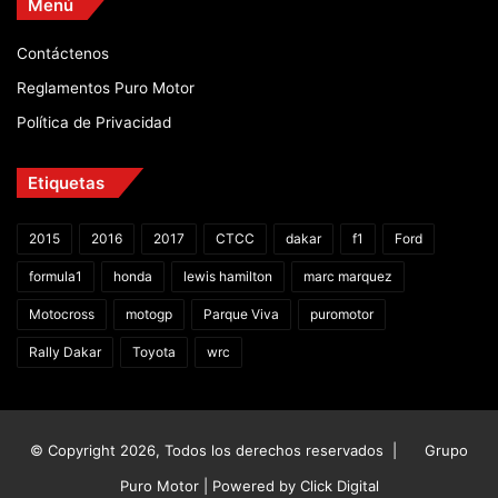
Menú
Contáctenos
Reglamentos Puro Motor
Política de Privacidad
Etiquetas
2015
2016
2017
CTCC
dakar
f1
Ford
formula1
honda
lewis hamilton
marc marquez
Motocross
motogp
Parque Viva
puromotor
Rally Dakar
Toyota
wrc
© Copyright 2026, Todos los derechos reservados |
Grupo
Puro Motor | Powered by
Click Digital