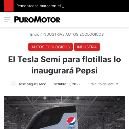
Remontadas marcaron el inicio del Campeonato de Invierno de Kartismo
Menú
Switch
B
Inicio
/
INDUSTRIA
/
AUTOS ECOLÓGICOS
AUTOS ECOLÓGICOS
INDUSTRIA
El Tesla Semi para flotillas lo
inaugurará Pepsi
Jose Miguel Arce
octubre 11, 2022
1 minuto de lectura