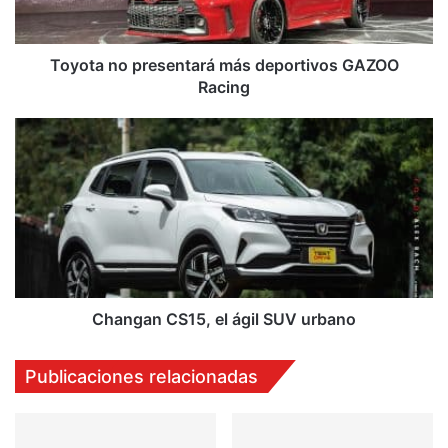
Toyota no presentará más deportivos GAZOO
Racing
Changan
CS15,
el
ágil
SUV
urbano
Changan CS15, el ágil SUV urbano
Publicaciones relacionadas