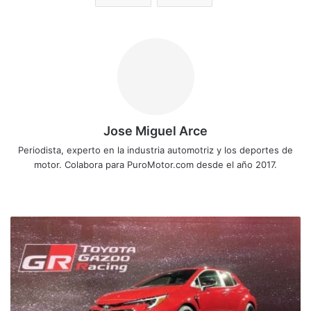
Jose Miguel Arce
Periodista, experto en la industria automotriz y los deportes de
motor. Colabora para PuroMotor.com desde el año 2017.
Sitio
web
Toyota
no
presentará
más
deportivos
GAZOO
Racing