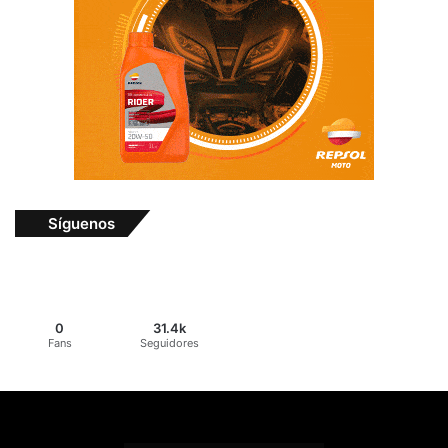
Síguenos
0
31.4k
Fans
Seguidores