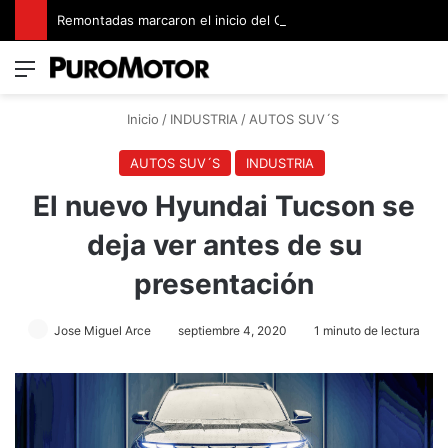
Remontadas marcaron el inicio del Campeonato de Invierno de Kartismo
Menú
Switch
B
Inicio
/
INDUSTRIA
/
AUTOS SUV´S
AUTOS SUV´S
INDUSTRIA
El nuevo Hyundai Tucson se
deja ver antes de su
presentación
Jose Miguel Arce
septiembre 4, 2020
1 minuto de lectura