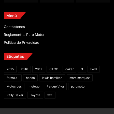
Menú
Contáctenos
Reglamentos Puro Motor
Política de Privacidad
Etiquetas
2015
2016
2017
CTCC
dakar
f1
Ford
formula1
honda
lewis hamilton
marc marquez
Motocross
motogp
Parque Viva
puromotor
Rally Dakar
Toyota
wrc