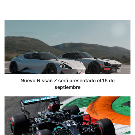
Sitio
web
Nuevo
Nissan
Z
será
presentado
el
16
de
septiembre
Nuevo Nissan Z será presentado el 16 de
septiembre
Mercedes
domina
primeras
prácticas
en
Monza