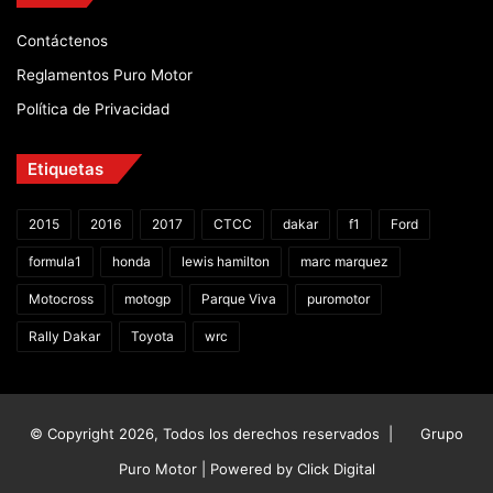
Contáctenos
Reglamentos Puro Motor
Política de Privacidad
Etiquetas
2015
2016
2017
CTCC
dakar
f1
Ford
formula1
honda
lewis hamilton
marc marquez
Motocross
motogp
Parque Viva
puromotor
Rally Dakar
Toyota
wrc
© Copyright 2026, Todos los derechos reservados |
Grupo
Puro Motor | Powered by
Click Digital