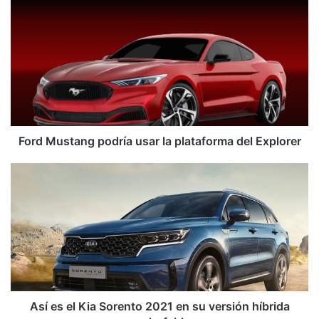
Ford
Mustang
podría
usar
la
plataforma
del
Explorer
Ford Mustang podría usar la plataforma del Explorer
Así
es
el
Kia
Sorento
2021
en
su
versión
híbrida
Así es el Kia Sorento 2021 en su versión híbrida