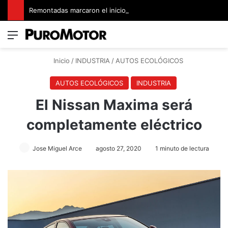
Remontadas marcaron el inicio del Campeonato de Invierno de Kartismo
Menú
Switch
B
Inicio
/
INDUSTRIA
/
AUTOS ECOLÓGICOS
AUTOS ECOLÓGICOS
INDUSTRIA
El Nissan Maxima será
completamente eléctrico
Jose Miguel Arce
agosto 27, 2020
1 minuto de lectura