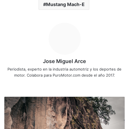
Mustang Mach-E
Jose Miguel Arce
Periodista, experto en la industria automotriz y los deportes de
motor. Colabora para PuroMotor.com desde el año 2017.
Sitio
web
Tendencias
que
Ford
impulsará
este