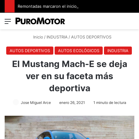
Remontadas marcaron el inicio del Campeonato de Invierno de Kartismo
Menú
Switch
B
Inicio
/
INDUSTRIA
/
AUTOS DEPORTIVOS
AUTOS DEPORTIVOS
AUTOS ECOLÓGICOS
INDUSTRIA
El Mustang Mach-E se deja
ver en su faceta más
deportiva
Jose Miguel Arce
enero 26, 2021
1 minuto de lectura