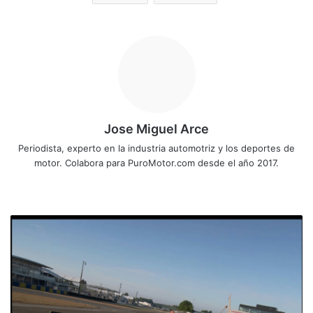
Jose Miguel Arce
Periodista, experto en la industria automotriz y los deportes de
motor. Colabora para PuroMotor.com desde el año 2017.
Sitio
web
24
horas
de
Le
Mans
virtuales
para