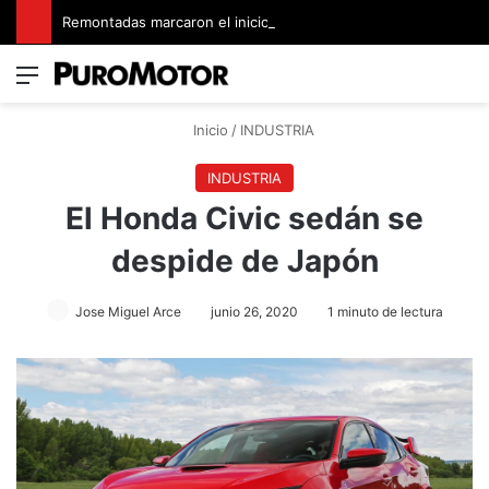
Remontadas marcaron el inicio del Campeonato de Invierno de Kartismo
Menú
Switch
B
Inicio
/
INDUSTRIA
INDUSTRIA
El Honda Civic sedán se
despide de Japón
Jose Miguel Arce
junio 26, 2020
1 minuto de lectura