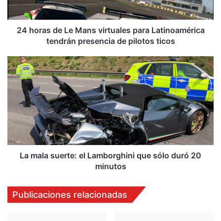
Latinoamérica
tendrán
presencia
24 horas de Le Mans virtuales para Latinoamérica
de
tendrán presencia de pilotos ticos
pilotos
ticos
La
mala
suerte:
el
Lamborghini
que
sólo
duró
20
minutos
La mala suerte: el Lamborghini que sólo duró 20
minutos
Publicaciones relacionadas