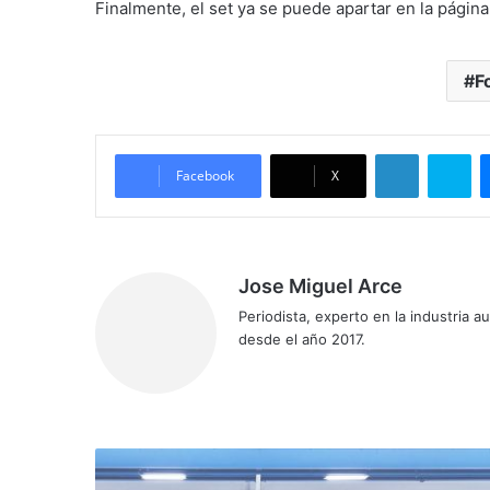
Finalmente, el set ya se puede apartar en la página 
F
LinkedIn
Sk
Facebook
X
Jose Miguel Arce
Periodista, experto en la industria 
desde el año 2017.
Sitio
web
¡Espectacular!
Así