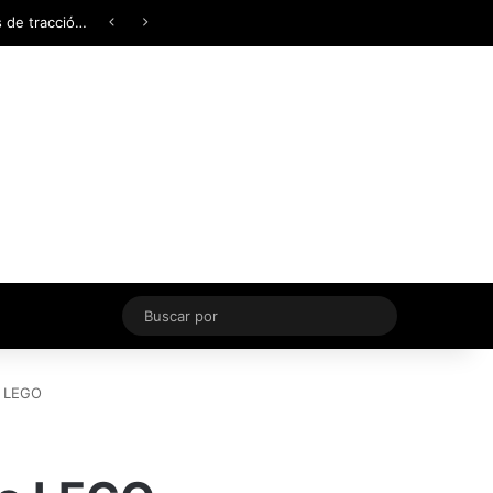
Facebook
X
YouTube
Instagram
TikTok
Acceso
Switch skin
Buscar
por
ia LEGO