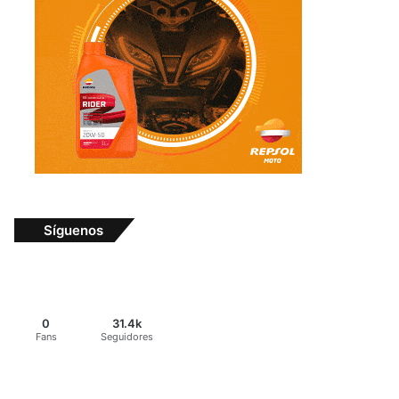
Síguenos
0
31.4k
Fans
Seguidores