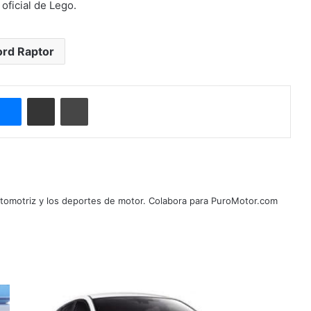
oficial de Lego.
ord Raptor
ype
Messenger
Compartir por correo electrónico
Imprimir
automotriz y los deportes de motor. Colabora para PuroMotor.com
¿Recuerdan
al