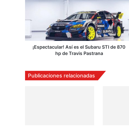
es
el
Subaru
STI
de
870
hp
de
¡Espectacular! Así es el Subaru STI de 870
Travis
hp de Travis Pastrana
Pastrana
Publicaciones relacionadas