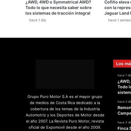
¿AWD, 4WD o Symmetrical AWD?
Cofiño eleva
Todo lo que necesita saber sobre
con la repres
los sistemas de tracción integral
Jaguar Land 
hace 1 día
hace 1 seman
Los má
hace 1 dí
¿AWD,
Todo l
sistem
Grupo Puro Motor S.A es el mayor grupo
hace 2 dí
de medios de Costa Rica dedicado a la
Remont
cobertura de los temas de la Industria
Campeo
Automotriz y los Deportes de Motor desde
el año 2007. La Revista Puro Motor, revista
hace 2 dí
oficial de Expomovil desde el año 2009.
Finca 