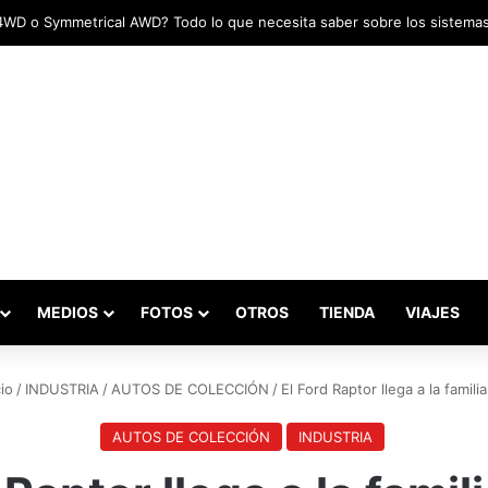
das marcaron el inicio del Campeonato de Invierno de Kartismo
MEDIOS
FOTOS
OTROS
TIENDA
VIAJES
io
/
INDUSTRIA
/
AUTOS DE COLECCIÓN
/
El Ford Raptor llega a la famil
AUTOS DE COLECCIÓN
INDUSTRIA