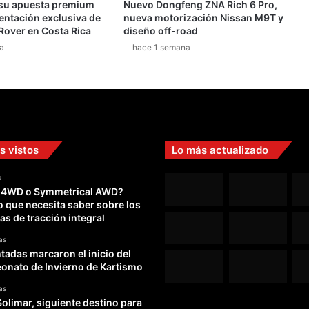
 su apuesta premium
Nuevo Dongfeng ZNA Rich 6 Pro,
entación exclusiva de
nueva motorización Nissan M9T y
Rover en Costa Rica
diseño off-road
a
hace 1 semana
s vistos
Lo más actualizado
a
 4WD o Symmetrical AWD?
o que necesita saber sobre los
as de tracción integral
as
adas marcaron el inicio del
nato de Invierno de Kartismo
as
Solimar, siguiente destino para