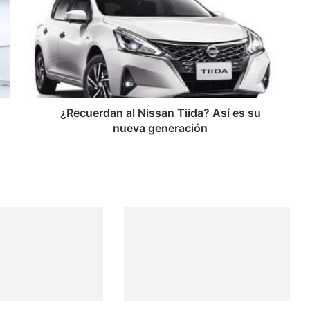
Nissan
Tiida?
Así
es
su
nueva
generación
¿Recuerdan al Nissan Tiida? Así es su
nueva generación