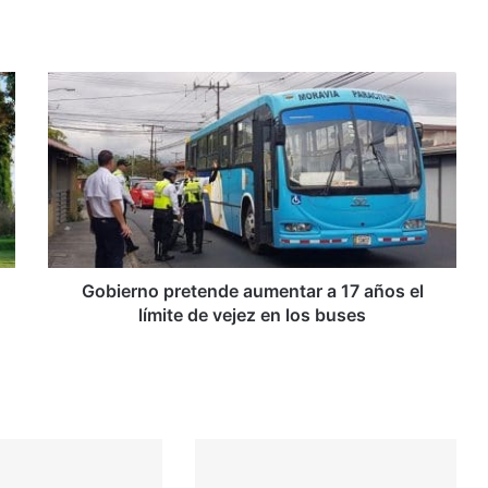
Gobierno
pretende
aumentar
a
17
años
el
límite
de
vejez
Gobierno pretende aumentar a 17 años el
en
límite de vejez en los buses
los
buses