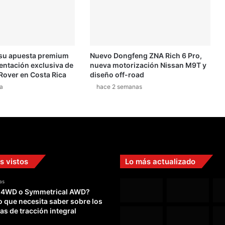
 su apuesta premium
Nuevo Dongfeng ZNA Rich 6 Pro,
entación exclusiva de
nueva motorización Nissan M9T y
Rover en Costa Rica
diseño off-road
a
hace 2 semanas
s vistos
Lo más actualizado
as
 4WD o Symmetrical AWD?
o que necesita saber sobre los
as de tracción integral