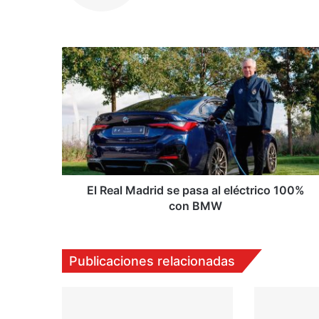
web
El
Real
Madrid
se
pasa
al
eléctrico
100%
con
BMW
El Real Madrid se pasa al eléctrico 100%
con BMW
Publicaciones relacionadas