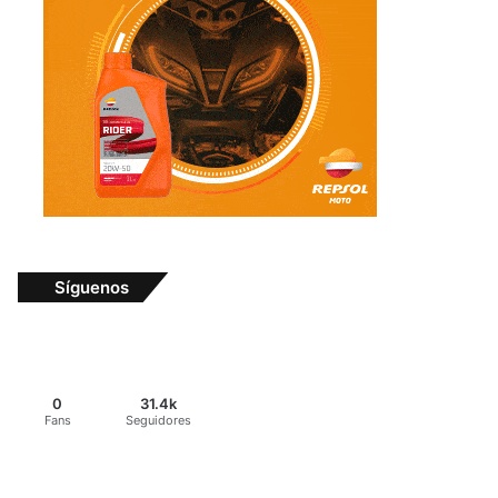
Síguenos
0
31.4k
Fans
Seguidores