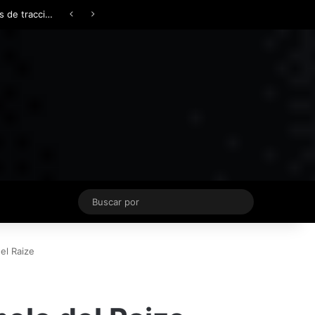
Facebook
X
YouTube
Instagram
TikTok
Acceso
Switch skin
Buscar
por
el Raize