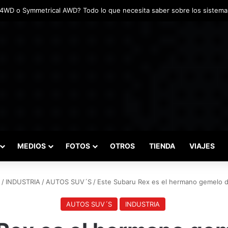
adas marcaron el inicio del Campeonato de Invierno de Kartismo
MEDIOS
FOTOS
OTROS
TIENDA
VIAJES
/
INDUSTRIA
/
AUTOS SUV´S
/
Este Subaru Rex es el hermano gemelo d
AUTOS SUV´S
INDUSTRIA