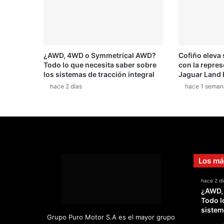
¿AWD, 4WD o Symmetrical AWD?
Cofiño eleva
Todo lo que necesita saber sobre
con la repres
los sistemas de tracción integral
Jaguar Land 
hace 2 días
hace 1 seman
Los má
hace 2 dí
¿AWD,
Todo l
sistem
Grupo Puro Motor S.A es el mayor grupo