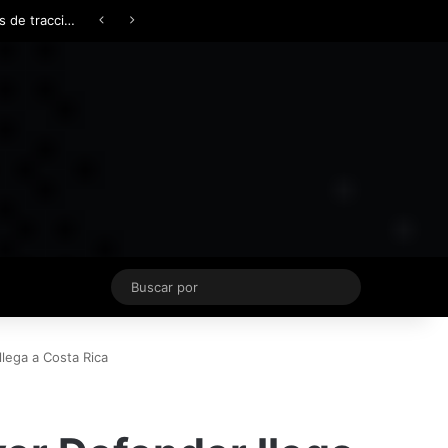
Facebook
X
YouTube
Instagram
TikTok
Acceso
Switch skin
Buscar
por
lega a Costa Rica