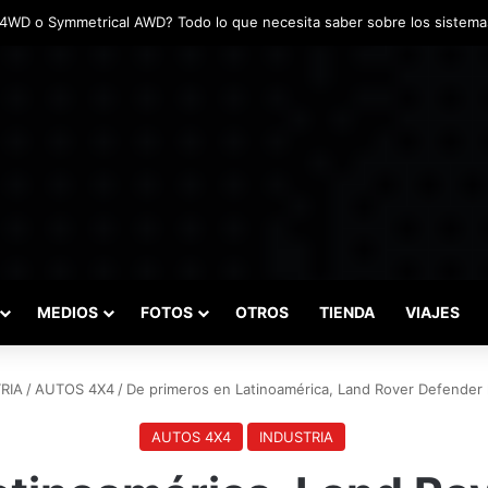
adas marcaron el inicio del Campeonato de Invierno de Kartismo
MEDIOS
FOTOS
OTROS
TIENDA
VIAJES
RIA
/
AUTOS 4X4
/
De primeros en Latinoamérica, Land Rover Defender l
AUTOS 4X4
INDUSTRIA