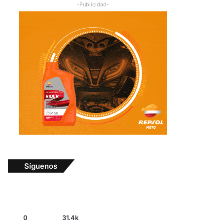
-Publicidad-
Síguenos
0
31.4k