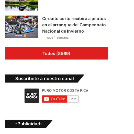
Circuito corto recibirá a pilotos
en el arranque del Campeonato
Nacional de Invierno
hace 1 semana
Todos (8569)
Suscríbete a nuestro canal
-Publicidad-