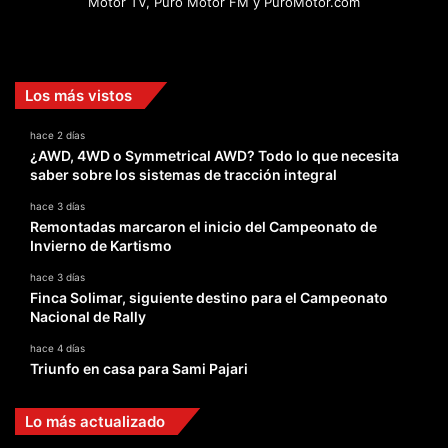
Motor TV, Puro Motor FM y PuroMotor.com
Facebook
X
YouTube
Instagram
TikTok
Los más vistos
hace 2 días
¿AWD, 4WD o Symmetrical AWD? Todo lo que necesita
saber sobre los sistemas de tracción integral
hace 3 días
Remontadas marcaron el inicio del Campeonato de
Invierno de Kartismo
hace 3 días
Finca Solimar, siguiente destino para el Campeonato
Nacional de Rally
hace 4 días
Triunfo en casa para Sami Pajari
Lo más actualizado