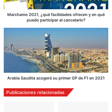
qué
puedo
participar
Marchamo 2021, ¿qué facilidades ofrecen y en qué
al
puedo participar al cancelarlo?
cancelarlo?
Arabia
Saudita
acogerá
su
primer
GP
de
F1
en
2021
Arabia Saudita acogerá su primer GP de F1 en 2021
Publicaciones relacionadas