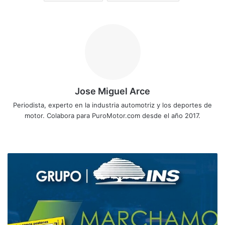
Jose Miguel Arce
Periodista, experto en la industria automotriz y los deportes de
motor. Colabora para PuroMotor.com desde el año 2017.
Sitio
web
Marchamo
2021,
¿qué
facilidades
ofrecen
y
en