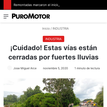
Remontadas marcaron el inicio del Campeonato de Invierno de Kartismo
Menú
Switch
B
Inicio
/
INDUSTRIA
INDUSTRIA
¡Cuidado! Estas vías están
cerradas por fuertes lluvias
Jose Miguel Arce
noviembre 5, 2020
1 minuto de lectura