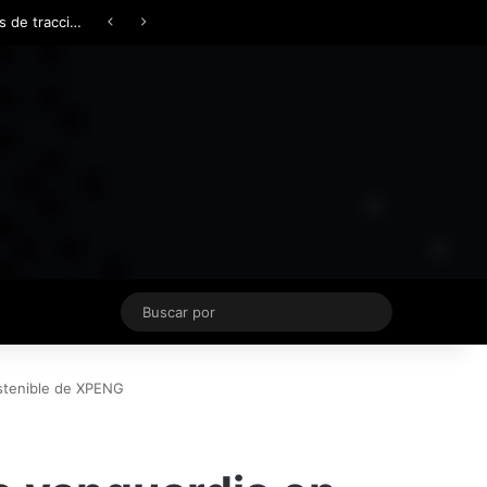
Facebook
X
YouTube
Instagram
TikTok
Acceso
Switch skin
Buscar
por
ostenible de XPENG