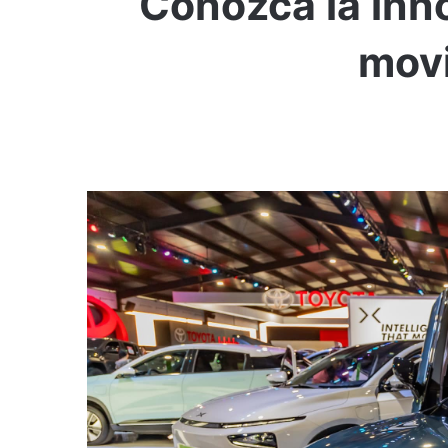
Conozca la inn
movi