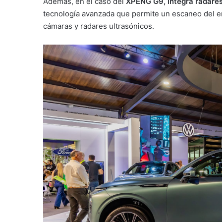
Además, en el caso del
XPENG G9, integra radares
tecnología avanzada que permite un escaneo del e
cámaras y radares ultrasónicos.