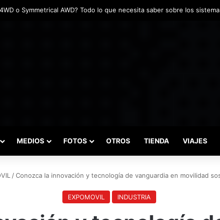
adas marcaron el inicio del Campeonato de Invierno de Kartismo
MEDIOS
FOTOS
OTROS
TIENDA
VIAJES
VIL
/
Conozca la innovación y tecnología de vanguardia en movilidad s
EXPOMOVIL
INDUSTRIA