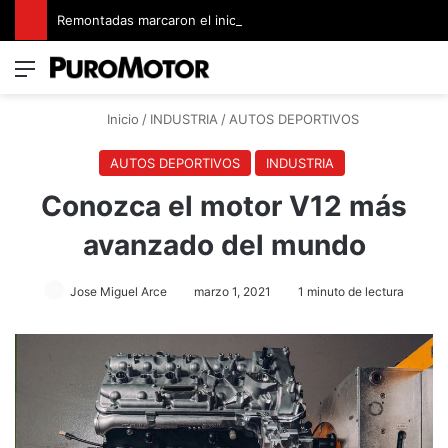
Remontadas marcaron el inicio del Campeonato de Invierno de Kartismo
Menú
Switch
B
Inicio
/
INDUSTRIA
/
AUTOS DEPORTIVOS
AUTOS DEPORTIVOS
INDUSTRIA
Conozca el motor V12 más
avanzado del mundo
Jose Miguel Arce
marzo 1, 2021
1 minuto de lectura