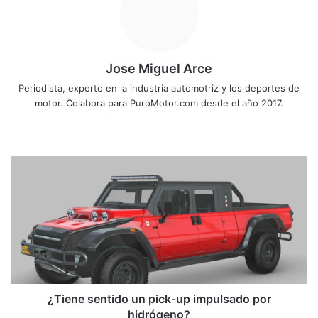
Jose Miguel Arce
Periodista, experto en la industria automotriz y los deportes de
motor. Colabora para PuroMotor.com desde el año 2017.
Sitio
web
¿Tiene
sentido
un
pick-
up
impulsado
por
hidrógeno?
¿Tiene sentido un pick-up impulsado por
hidrógeno?