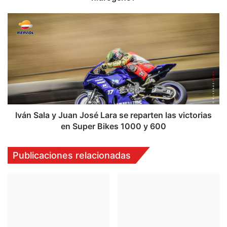
Iván
Sala
y
Juan
José
Lara
se
reparten
las
victorias
Iván Sala y Juan José Lara se reparten las victorias
en
en Super Bikes 1000 y 600
Super
Bikes
Publicaciones relacionadas
1000
y
600