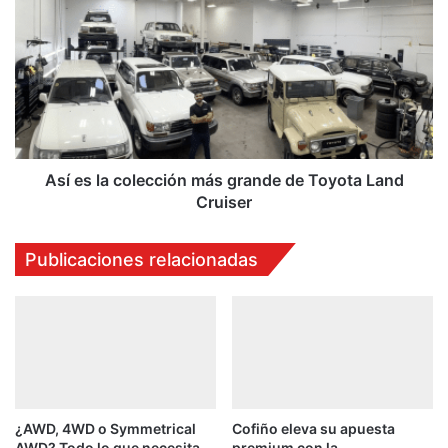
es
la
colección
más
grande
de
Toyota
Land
Cruiser
Así es la colección más grande de Toyota Land
Cruiser
Publicaciones relacionadas
¿AWD, 4WD o Symmetrical
Cofiño eleva su apuesta
AWD? Todo lo que necesita
premium con la