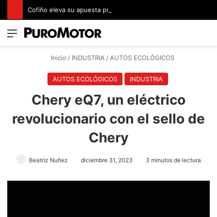
Cofiño eleva su apuesta premium con la representación exclusiva de Jaguar Land Rover en Costa Rica
Menú
Switch
B
Inicio
/
INDUSTRIA
/
AUTOS ECOLÓGICOS
AUTOS ECOLÓGICOS
INDUSTRIA
Chery eQ7, un eléctrico
revolucionario con el sello de
Chery
Beatriz Nuñez
diciembre 31, 2023
3 minutos de lectura