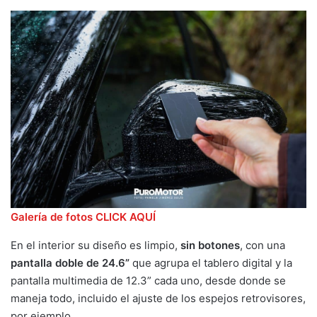
Galería de fotos CLICK AQUÍ
En el interior su diseño es limpio,
sin botones
, con una
pantalla doble de 24.6”
que agrupa el tablero digital y la
pantalla multimedia de 12.3” cada uno, desde donde se
maneja todo, incluido el ajuste de los espejos retrovisores,
por ejemplo.