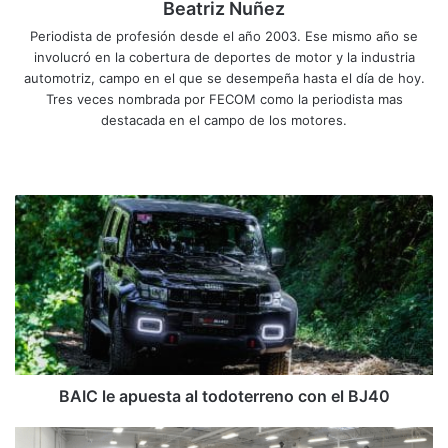
Beatriz Nuñez
Periodista de profesión desde el año 2003. Ese mismo año se
involucró en la cobertura de deportes de motor y la industria
automotriz, campo en el que se desempeña hasta el día de hoy.
Tres veces nombrada por FECOM como la periodista mas
destacada en el campo de los motores.
Sitio
Facebook
X
YouTube
Instagram
web
BAIC
le
apuesta
al
todoterreno
con
el
BJ40
BAIC le apuesta al todoterreno con el BJ40
Así