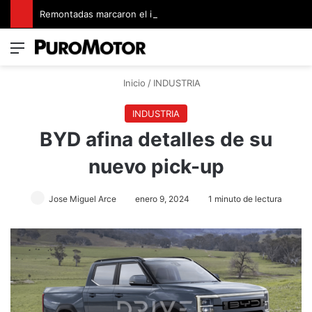
Remontadas marcaron el inicio del Campeonato de Invierno de Kartismo
Menú
Switch
B
Inicio
/
INDUSTRIA
INDUSTRIA
BYD afina detalles de su
nuevo pick-up
Jose Miguel Arce
enero 9, 2024
1 minuto de lectura