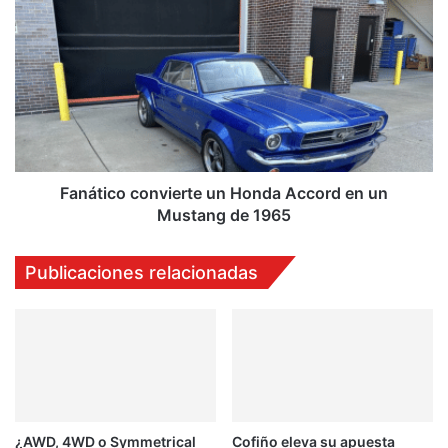
Fanático
convierte
un
Honda
Accord
en
un
Mustang
de
1965
Fanático convierte un Honda Accord en un
Mustang de 1965
Publicaciones relacionadas
¿AWD, 4WD o Symmetrical
Cofiño eleva su apuesta