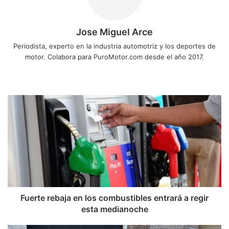
Jose Miguel Arce
Periodista, experto en la industria automotriz y los deportes de
motor. Colabora para PuroMotor.com desde el año 2017.
Sitio
web
Fuerte
rebaja
en
los
combustibles
entrará
a
regir
esta
medianoche
Fuerte rebaja en los combustibles entrará a regir
esta medianoche