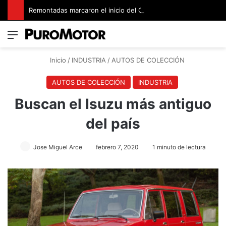
Remontadas marcaron el inicio del Campeonato de Invierno de Kartismo
Menú
Switch
B
Inicio
/
INDUSTRIA
/
AUTOS DE COLECCIÓN
AUTOS DE COLECCIÓN
INDUSTRIA
Buscan el Isuzu más antiguo
del país
Jose Miguel Arce
febrero 7, 2020
1 minuto de lectura