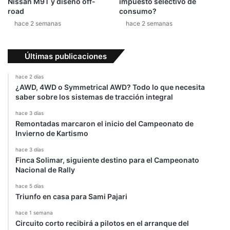
Nissan M9T y diseño off-
impuesto selectivo de
road
consumo?
hace 2 semanas
hace 2 semanas
Últimas publicaciones
hace 2 días
¿AWD, 4WD o Symmetrical AWD? Todo lo que necesita
saber sobre los sistemas de tracción integral
hace 3 días
Remontadas marcaron el inicio del Campeonato de
Invierno de Kartismo
hace 3 días
Finca Solimar, siguiente destino para el Campeonato
Nacional de Rally
hace 5 días
Triunfo en casa para Sami Pajari
hace 1 semana
Circuito corto recibirá a pilotos en el arranque del