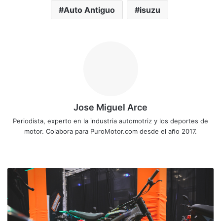
Auto Antiguo
isuzu
Jose Miguel Arce
Periodista, experto en la industria automotriz y los deportes de
motor. Colabora para PuroMotor.com desde el año 2017.
Sitio
web
Motos
y
bicicletas
eléctricas
llaman