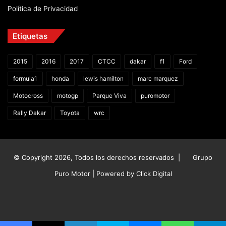
Política de Privacidad
Etiquetas
2015
2016
2017
CTCC
dakar
f1
Ford
formula1
honda
lewis hamilton
marc marquez
Motocross
motogp
Parque Viva
puromotor
Rally Dakar
Toyota
wrc
© Copyright 2026, Todos los derechos reservados |
Grupo
Puro Motor | Powered by
Click Digital
Facebook
X
YouTube
Instagram
TikTok