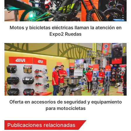
la
atención
en
Expo2
Ruedas
Motos y bicicletas eléctricas llaman la atención en
Expo2 Ruedas
Oferta
en
accesorios
de
seguridad
y
equipamiento
para
motocicletas
Oferta en accesorios de seguridad y equipamiento
para motocicletas
Publicaciones relacionadas