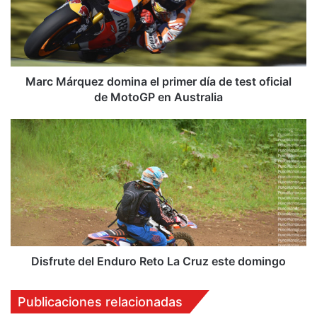
M
á
r
q
u
e
Marc Márquez domina el primer día de test oficial
z
de MotoGP en Australia
d
o
D
m
i
i
s
n
f
a
r
e
u
l
t
p
e
r
d
i
e
Disfrute del Enduro Reto La Cruz este domingo
m
l
e
E
Publicaciones relacionadas
r
n