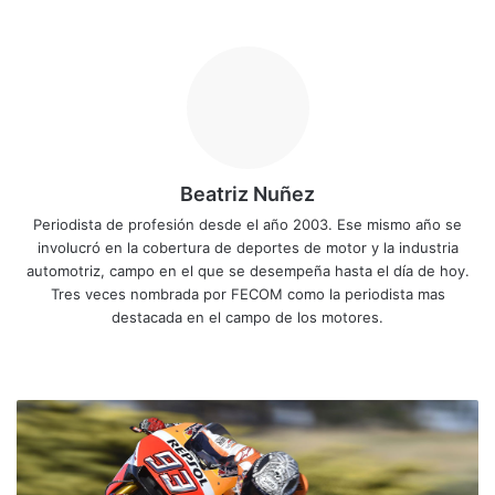
Beatriz Nuñez
Periodista de profesión desde el año 2003. Ese mismo año se
involucró en la cobertura de deportes de motor y la industria
automotriz, campo en el que se desempeña hasta el día de hoy.
Tres veces nombrada por FECOM como la periodista mas
destacada en el campo de los motores.
Siti
Fa
X
Yo
Ins
o
ce
uT
tag
we
bo
ub
ra
M
b
ok
e
m
a
r
c