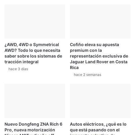
d
d
í
u
a
r
d
o
e
R
t
e
e
t
¿AWD, 4WD o Symmetrical
Cofiño eleva su apuesta
s
o
AWD? Todo lo que necesita
premium con la
t
L
saber sobre los sistemas de
representación exclusiva de
o
a
tracción integral
Jaguar Land Rover en Costa
f
C
Rica
hace 3 días
i
r
hace 2 semanas
c
u
i
z
a
e
l
s
d
t
e
e
M
d
o
o
Nuevo Dongfeng ZNA Rich 6
Autos eléctricos, ¿qué es lo
t
m
Pro, nueva motorización
que está pasando con el
o
i