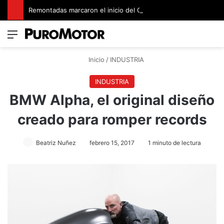
Remontadas marcaron el inicio del Campeonato de Invierno de Kartismo
Menú
Switch
B
Inicio
/
INDUSTRIA
INDUSTRIA
BMW Alpha, el original diseño
creado para romper records
Beatriz Nuñez
febrero 15, 2017
1 minuto de lectura