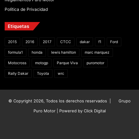
Política de Privacidad
Etiquetas
2015
2016
2017
CTCC
dakar
f1
Ford
formula1
honda
lewis hamilton
marc marquez
Motocross
motogp
Parque Viva
puromotor
Rally Dakar
Toyota
wrc
© Copyright 2026, Todos los derechos reservados |
Grupo
Puro Motor | Powered by
Click Digital
Facebook
X
YouTube
Instagram
TikTok