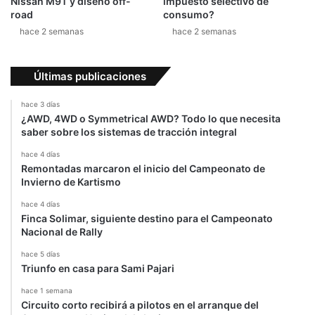
Nissan M9T y diseño off-
impuesto selectivo de
G
n
road
consumo?
P
g
hace 2 semanas
hace 2 semanas
e
o
n
A
Últimas publicaciones
u
s
hace 3 días
t
¿AWD, 4WD o Symmetrical AWD? Todo lo que necesita
r
saber sobre los sistemas de tracción integral
a
hace 4 días
l
Remontadas marcaron el inicio del Campeonato de
i
Invierno de Kartismo
a
hace 4 días
Finca Solimar, siguiente destino para el Campeonato
Nacional de Rally
hace 5 días
Triunfo en casa para Sami Pajari
hace 1 semana
Circuito corto recibirá a pilotos en el arranque del