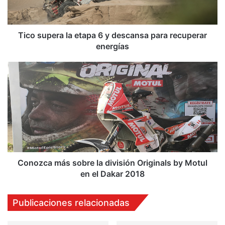
p
e
r
a
Tico supera la etapa 6 y descansa para recuperar
l
energías
a
e
C
t
o
a
n
p
o
a
z
6
c
y
a
d
m
e
á
s
s
Conozca más sobre la división Originals by Motul
c
s
en el Dakar 2018
a
o
n
b
Publicaciones relacionadas
s
r
a
e
p
l