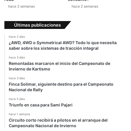
o
hace 2 semanas
hace 2 semanas
t
u
l
Últimas publicaciones
e
n
hace 2 días
e
¿AWD, 4WD o Symmetrical AWD? Todo lo que necesita
l
saber sobre los sistemas de tracción integral
D
hace 3 días
a
Remontadas marcaron el inicio del Campeonato de
k
Invierno de Kartismo
a
r
hace 3 días
Finca Solimar, siguiente destino para el Campeonato
2
Nacional de Rally
0
1
hace 5 días
8
Triunfo en casa para Sami Pajari
hace 1 semana
Circuito corto recibirá a pilotos en el arranque del
Campeonato Nacional de Invierno