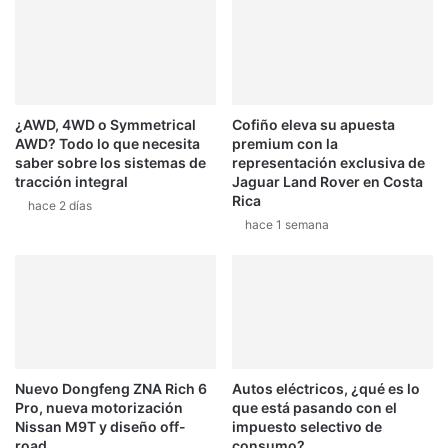
a
a
r
d
a
i
r
v
e
i
c
¿AWD, 4WD o Symmetrical
Cofiño eleva su apuesta
s
AWD? Todo lo que necesita
premium con la
u
i
saber sobre los sistemas de
representación exclusiva de
p
ó
tracción integral
Jaguar Land Rover en Costa
e
n
Rica
hace 2 días
r
O
hace 1 semana
a
r
r
i
e
g
n
i
e
n
r
a
g
l
í
s
Nuevo Dongfeng ZNA Rich 6
Autos eléctricos, ¿qué es lo
a
b
Pro, nueva motorización
que está pasando con el
s
y
Nissan M9T y diseño off-
impuesto selectivo de
M
road
consumo?