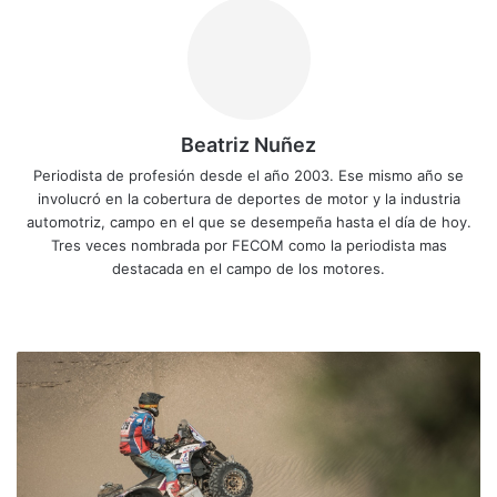
Beatriz Nuñez
Periodista de profesión desde el año 2003. Ese mismo año se
involucró en la cobertura de deportes de motor y la industria
automotriz, campo en el que se desempeña hasta el día de hoy.
Tres veces nombrada por FECOM como la periodista mas
destacada en el campo de los motores.
Siti
Fa
X
Yo
Ins
o
ce
uT
tag
we
bo
ub
ra
T
b
ok
e
m
i
c
o
s
u