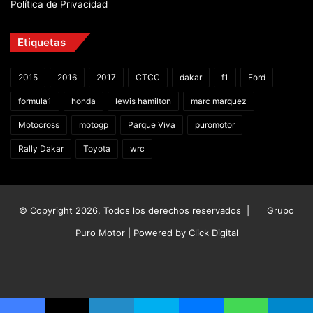
Política de Privacidad
Etiquetas
2015
2016
2017
CTCC
dakar
f1
Ford
formula1
honda
lewis hamilton
marc marquez
Motocross
motogp
Parque Viva
puromotor
Rally Dakar
Toyota
wrc
© Copyright 2026, Todos los derechos reservados |
Grupo
Puro Motor | Powered by
Click Digital
Facebook
X
YouTube
Instagram
TikTok