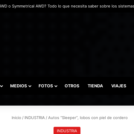
das marcaron el inicio del Campeonato de Invierno de Kartismo
MEDIOS
FOTOS
OTROS
TIENDA
VIAJES
Inicio
/
INDUSTRIA
/
Autos “Sleeper”, lobos con piel de cordero
INDUSTRIA