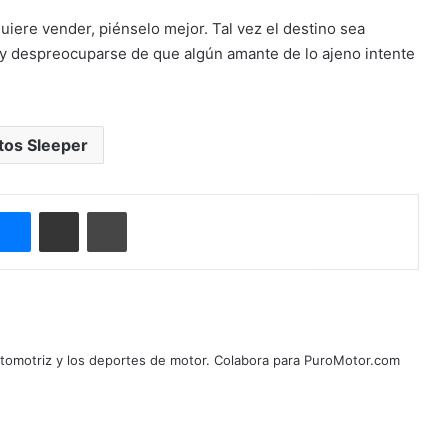
quiere vender, piénselo mejor. Tal vez el destino sea
n y despreocuparse de que algún amante de lo ajeno intente
tos Sleeper
Messenger
Compartir por correo electrónico
Imprimir
automotriz y los deportes de motor. Colabora para PuroMotor.com