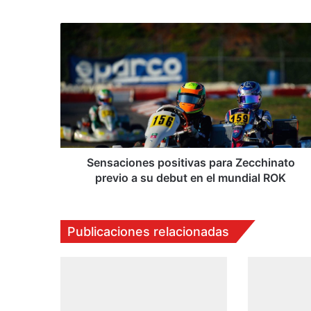
we
b
S
e
n
s
a
c
i
o
n
e
Sensaciones positivas para Zecchinato
s
previo a su debut en el mundial ROK
p
o
s
Publicaciones relacionadas
i
t
i
v
a
s