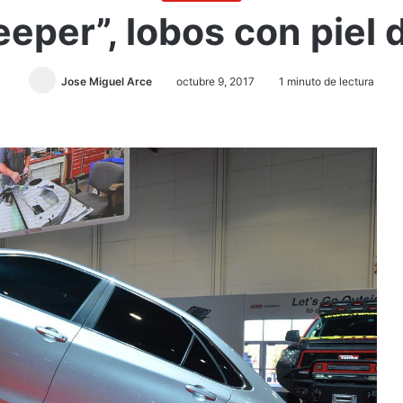
eeper”, lobos con piel 
Jose Miguel Arce
octubre 9, 2017
1 minuto de lectura