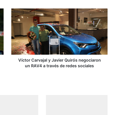
V
í
c
t
o
r
C
a
r
v
Víctor Carvajal y Javier Quirós negociaron
a
un RAV4 a través de redes sociales
j
a
l
y
J
a
v
i
e