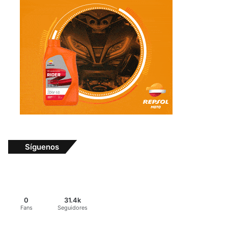
Síguenos
0
31.4k
Fans
Seguidores