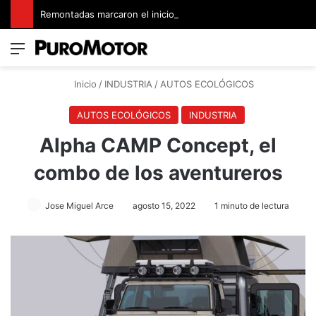
Remontadas marcaron el inicio del Campeonato de Invierno de Kartismo
Menú
Switch
B
Inicio
/
INDUSTRIA
/
AUTOS ECOLÓGICOS
AUTOS ECOLÓGICOS
INDUSTRIA
Alpha CAMP Concept, el
combo de los aventureros
Jose Miguel Arce
agosto 15, 2022
1 minuto de lectura