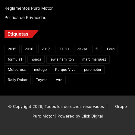
Reglamentos Puro Motor
Política de Privacidad
Etiquetas
2015
2016
2017
CTCC
dakar
f1
Ford
formula1
honda
lewis hamilton
marc marquez
Motocross
motogp
Parque Viva
puromotor
Rally Dakar
Toyota
wrc
© Copyright 2026, Todos los derechos reservados |
Grupo
Puro Motor | Powered by
Click Digital
Facebook
X
YouTube
Instagram
TikTok