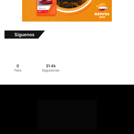
Síguenos
0
31.4k
Fans
Seguidores