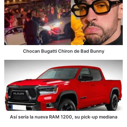
Bugatti
Chiron
de
Bad
Bunny
Chocan Bugatti Chiron de Bad Bunny
Así
sería
la
nueva
RAM
1200,
su
pick-
up
mediana
Así sería la nueva RAM 1200, su pick-up mediana