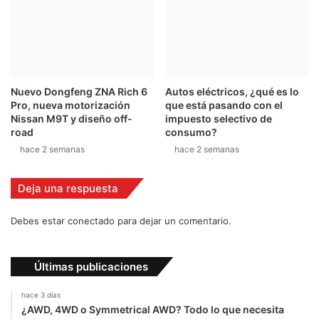
i
P
e
e
n
n
t
L
e
a
s
G
Nuevo Dongfeng ZNA Rich 6
Autos eléctricos, ¿qué es lo
u
Pro, nueva motorización
que está pasando con el
á
Nissan M9T y diseño off-
impuesto selectivo de
c
road
consumo?
i
hace 2 semanas
hace 2 semanas
m
a
Deja una respuesta
Debes estar conectado para dejar un comentario.
Últimas publicaciones
hace 3 días
¿AWD, 4WD o Symmetrical AWD? Todo lo que necesita