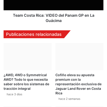
r
t
p
a
a
R
Team Costa Rica: VIDEO del Panam GP en La
r
i
Guácima
a
c
S
a
Publicaciones relacionadas
o
:
l
V
a
I
n
D
o
E
e
O
n
d
A
e
g
¿AWD, 4WD o Symmetrical
Cofiño eleva su apuesta
l
AWD? Todo lo que necesita
premium con la
u
P
saber sobre los sistemas de
representación exclusiva de
a
a
tracción integral
Jaguar Land Rover en Costa
s
n
Rica
hace 3 días
C
a
hace 2 semanas
a
m
l
G