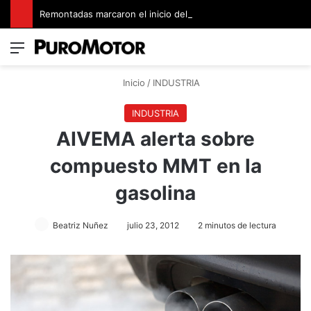
Remontadas marcaron el inicio del Campeonato de Invierno de Kartismo
Menú
Switch
B
Inicio
/
INDUSTRIA
INDUSTRIA
AIVEMA alerta sobre
compuesto MMT en la
gasolina
Beatriz Nuñez
julio 23, 2012
2 minutos de lectura