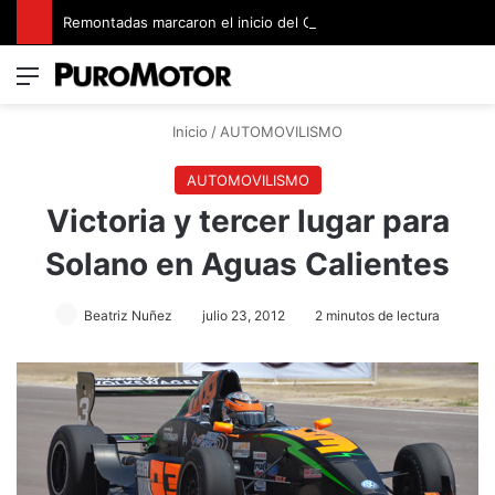
Remontadas marcaron el inicio del Campeonato de Invierno de Kartismo
Menú
Switch
B
Inicio
/
AUTOMOVILISMO
AUTOMOVILISMO
Victoria y tercer lugar para
Solano en Aguas Calientes
Beatriz Nuñez
julio 23, 2012
2 minutos de lectura