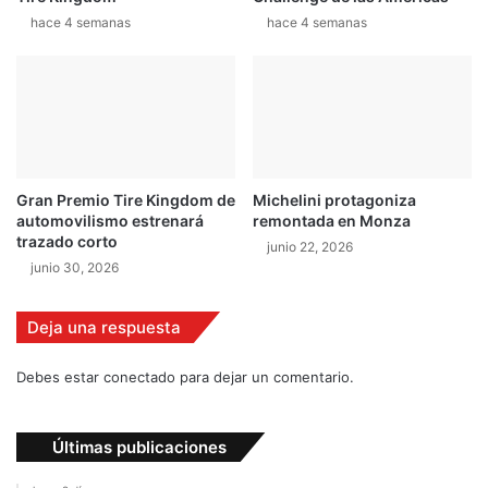
s
hace 4 semanas
hace 4 semanas
t
o
M
M
T
e
n
l
Gran Premio Tire Kingdom de
Michelini protagoniza
a
automovilismo estrenará
remontada en Monza
g
trazado corto
junio 22, 2026
a
junio 30, 2026
s
o
l
Deja una respuesta
i
n
Debes estar conectado para dejar un comentario.
a
Últimas publicaciones