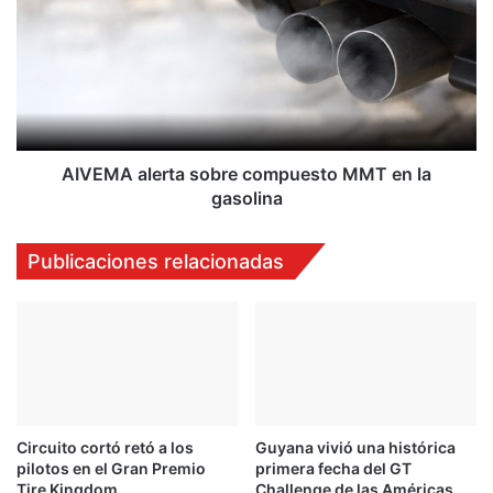
e
V
c
E
u
M
a
A
d
a
r
l
a
e
s
r
AIVEMA alerta sobre compuesto MMT en la
e
t
gasolina
n
a
J
s
Publicaciones relacionadas
a
o
c
b
ó
r
e
c
o
m
p
Circuito cortó retó a los
Guyana vivió una histórica
u
pilotos en el Gran Premio
primera fecha del GT
e
Tire Kingdom
Challenge de las Américas