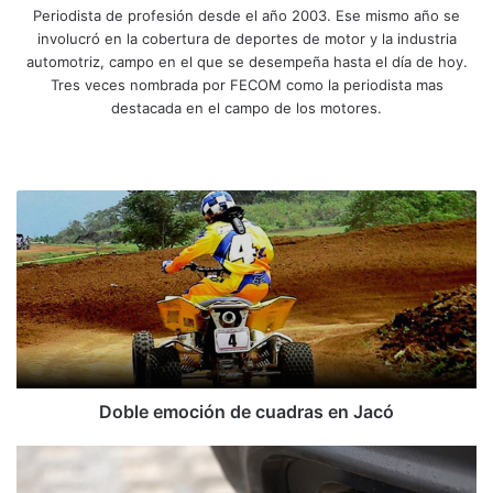
Periodista de profesión desde el año 2003. Ese mismo año se
involucró en la cobertura de deportes de motor y la industria
automotriz, campo en el que se desempeña hasta el día de hoy.
Tres veces nombrada por FECOM como la periodista mas
destacada en el campo de los motores.
Siti
Fa
X
Yo
Ins
o
ce
uT
tag
we
bo
ub
ra
D
b
ok
e
m
o
b
l
e
e
m
o
c
i
Doble emoción de cuadras en Jacó
ó
n
A
d
I