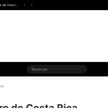
Facebook
X
YouTube
Instagram
TikTok
Acceso
Switch skin
Buscar
por
ica
ro de Costa Rica