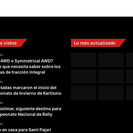
s vistos
Lo más actualizado
as
 4WD o Symmetrical AWD?
o que necesita saber sobre los
as de tracción integral
as
adas marcaron el inicio del
nato de Invierno de Kartismo
as
Solimar, siguiente destino para
peonato Nacional de Rally
as
o en casa para Sami Pajari