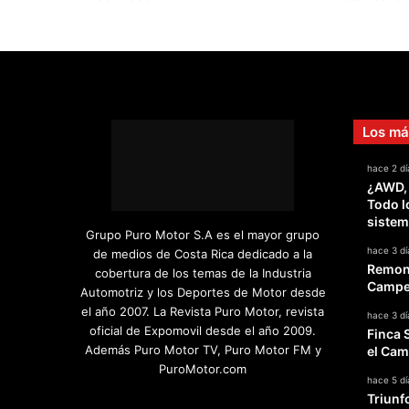
Los má
hace 2 dí
¿AWD,
Todo l
sistem
Grupo Puro Motor S.A es el mayor grupo
hace 3 dí
de medios de Costa Rica dedicado a la
Remont
cobertura de los temas de la Industria
Campeo
Automotriz y los Deportes de Motor desde
el año 2007. La Revista Puro Motor, revista
hace 3 dí
oficial de Expomovil desde el año 2009.
Finca 
Además Puro Motor TV, Puro Motor FM y
el Cam
PuroMotor.com
hace 5 dí
Triunf
Facebook
X
YouTube
Instagram
TikTok