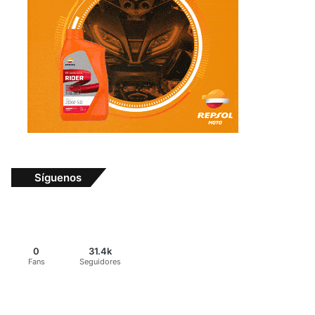
Síguenos
0
31.4k
Fans
Seguidores