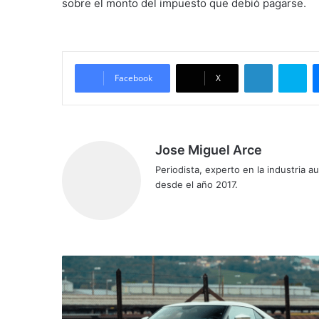
sobre el monto del impuesto que debió pagarse.
LinkedIn
Sk
Facebook
X
Jose Miguel Arce
Periodista, experto en la industria 
desde el año 2017.
Sitio
web
En
venta
este
Nissan