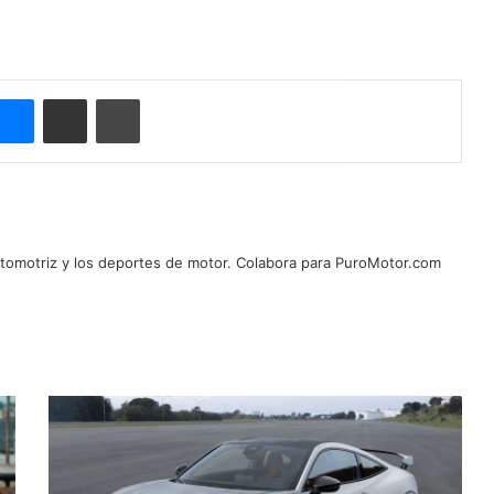
ype
Messenger
Compartir por correo electrónico
Imprimir
automotriz y los deportes de motor. Colabora para PuroMotor.com
El
aspecto
del
Honda