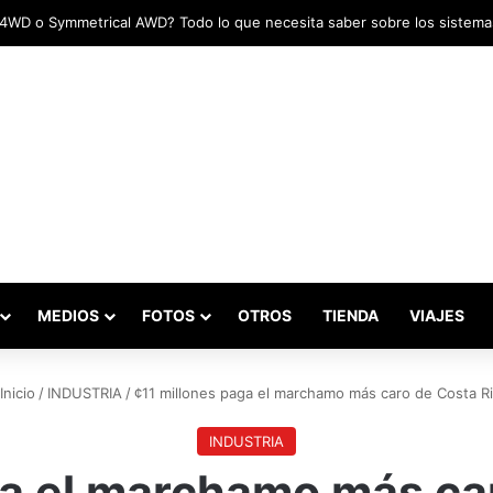
adas marcaron el inicio del Campeonato de Invierno de Kartismo
MEDIOS
FOTOS
OTROS
TIENDA
VIAJES
Inicio
/
INDUSTRIA
/
¢11 millones paga el marchamo más caro de Costa R
INDUSTRIA
ga el marchamo más ca